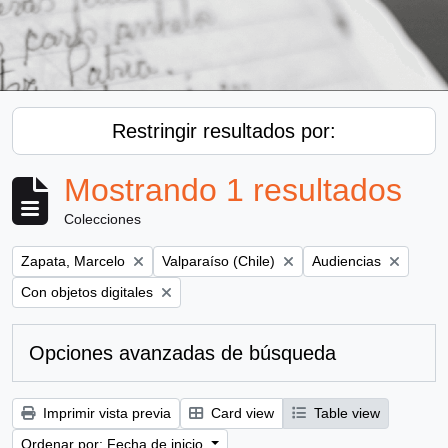
Restringir resultados por:
Mostrando 1 resultados
Colecciones
Remove filter:
Remove filter:
Remove filter:
Zapata, Marcelo
Valparaíso (Chile)
Audiencias
Remove filter:
Con objetos digitales
Opciones avanzadas de búsqueda
Imprimir vista previa
Card view
Table view
Ordenar por: Fecha de inicio