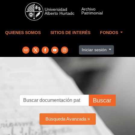
Skip to main content
QUIENES SOMOS
SITIOS DE INTERÉS
FONDOS
Iniciar sesión
Buscar
Búsqueda Avanzada »