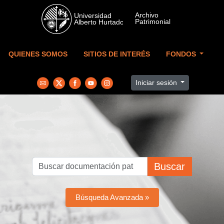
Skip to main content
QUIENES SOMOS
SITIOS DE INTERÉS
FONDOS
Iniciar sesión
Buscar
Búsqueda Avanzada »