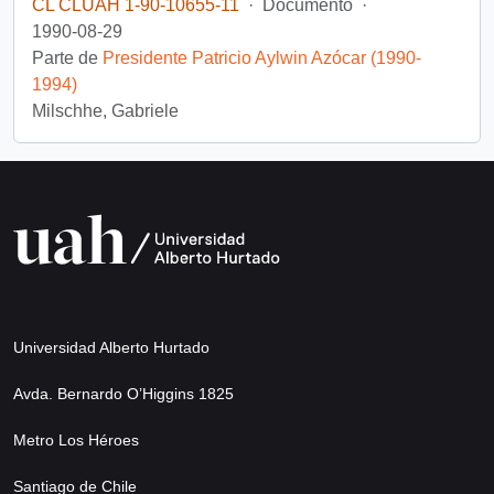
CL CLUAH 1-90-10655-11
·
Documento
·
1990-08-29
Parte de
Presidente Patricio Aylwin Azócar (1990-
1994)
Milschhe, Gabriele
Universidad Alberto Hurtado
Avda. Bernardo O’Higgins 1825
Metro Los Héroes
Santiago de Chile