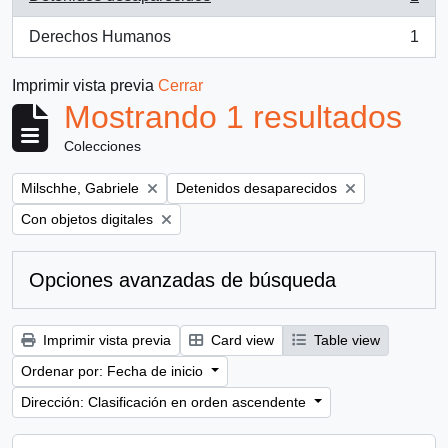
, 1 resultados
Derechos Humanos
1
, 1 resultados
Imprimir vista previa
Cerrar
Mostrando 1 resultados
Colecciones
Remove filter:
Remove filter:
Milschhe, Gabriele
Detenidos desaparecidos
Remove filter:
Con objetos digitales
Opciones avanzadas de búsqueda
Imprimir vista previa
Card view
Table view
Ordenar por: Fecha de inicio
Dirección: Clasificación en orden ascendente