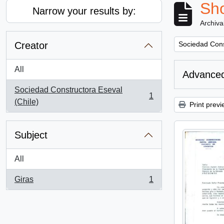
Sho
Narrow your results by:
Archiva
Remove filter:
Creator
Sociedad Cons
All
Advanced
Sociedad Constructora Eseval
1
, 1 results
(Chile)
Print previ
Subject
All
Giras
1
, 1 results