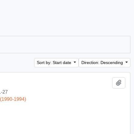
Sort by: Start date
Direction: Descending
Add t
1-27
 (1990-1994)