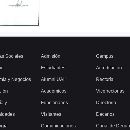
as Sociales
Admisión
Campus
ho
Estudiantes
Acreditación
mía y Negocios
Alumni UAH
Rectoría
ción
Académicos
Vicerrectorías
ía y
Funcionarios
Directorio
idades
Visitantes
Decanos
ogía
Comunicaciones
Canal de Denun