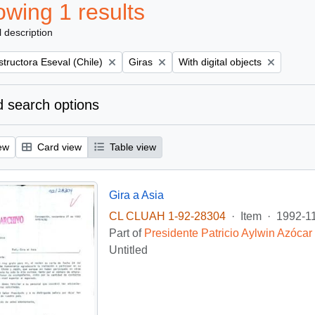
wing 1 results
l description
Remove filter:
Remove filter:
tructora Eseval (Chile)
Giras
With digital objects
 search options
ew
Card view
Table view
Gira a Asia
CL CLUAH 1-92-28304
·
Item
·
1992-1
Part of
Presidente Patricio Aylwin Azócar
Untitled