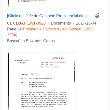
Añadi
[Oficio del Jefe de Gabinete Presidencial dirigido al Jefe de la División Jurídico Legislativa referente a solicitud de Diputado]
CL CLUAH 1-91-3920
·
Documento
·
2017-10-04
Parte de
Presidente Patricio Aylwin Azócar (1990-
1994)
Bascuñan Edwards, Carlos