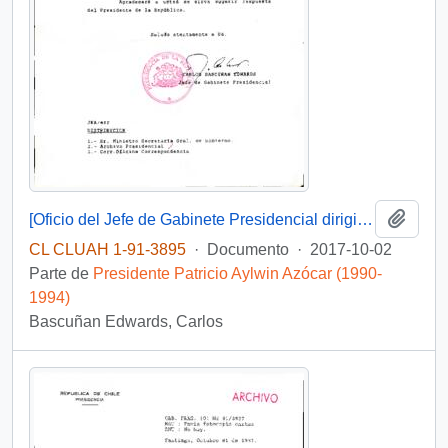
Añadi
[Oficio del Jefe de Gabinete Presidencial dirigido al Ministro Secretario General de Gobierno]
CL CLUAH 1-91-3895
·
Documento
·
2017-10-02
Parte de
Presidente Patricio Aylwin Azócar (1990-
1994)
Bascuñan Edwards, Carlos