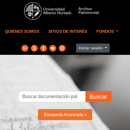
Skip to main content
QUIENES SOMOS
SITIOS DE INTERÉS
FONDOS
Iniciar sesión
Buscar
Búsqueda Avanzada »