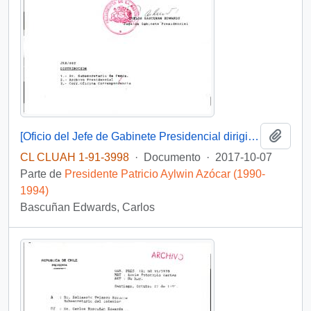
Añadi
[Oficio del Jefe de Gabinete Presidencial dirigido al Jefe de la Unidad Jurídico Legislativa]
CL CLUAH 1-91-3998
·
Documento
·
2017-10-07
Parte de
Presidente Patricio Aylwin Azócar (1990-
1994)
Bascuñan Edwards, Carlos