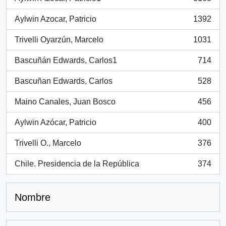
, 3168 resultados
Aylwin Azocar, Patricio
1392
, 1392 resultados
Trivelli Oyarzún, Marcelo
1031
, 1031 resultados
Bascuñán Edwards, Carlos1
714
, 714 resultados
Bascuñan Edwards, Carlos
528
, 528 resultados
Maino Canales, Juan Bosco
456
, 456 resultados
Aylwin Azócar, Patricio
400
, 400 resultados
Trivelli O., Marcelo
376
, 376 resultados
Chile. Presidencia de la República
374
, 374 resultados
Nombre