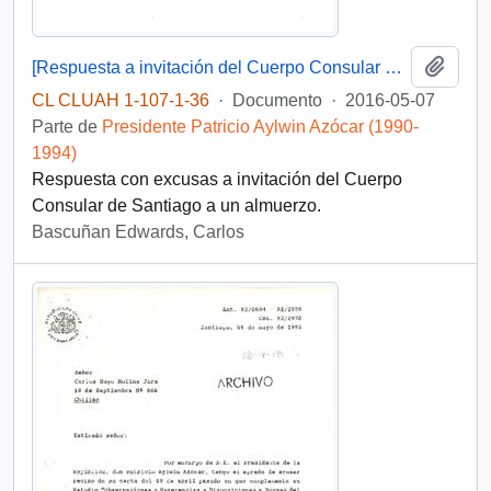
Añadi
[Respuesta a invitación del Cuerpo Consular de Santiago a un almuerzo]
CL CLUAH 1-107-1-36
·
Documento
·
2016-05-07
Parte de
Presidente Patricio Aylwin Azócar (1990-
1994)
Respuesta con excusas a invitación del Cuerpo
Consular de Santiago a un almuerzo.
Bascuñan Edwards, Carlos