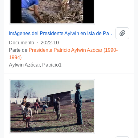
Añadi
Imágenes del Presidente Aylwin en Isla de Pascua: video
Documento
·
2022-10
Parte de
Presidente Patricio Aylwin Azócar (1990-
1994)
Aylwin Azócar, Patricio1