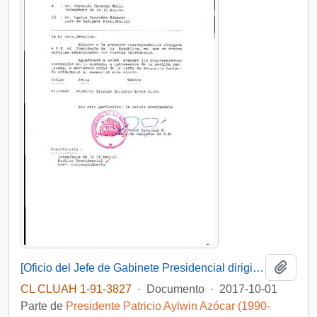
Añadi
[Oficio del Jefe de Gabinete Presidencial dirigido al Intendente de la IX Región]
CL CLUAH 1-91-3827
·
Documento
·
2017-10-01
Parte de
Presidente Patricio Aylwin Azócar (1990-