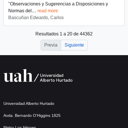
"Observaciones y Sugerencias a Disposiciones y
Normas del
…
read more
Bascuñan Edwards, Carlos
Resultados 1 a 20 de 44362
Previa
Siguiente
Universidad Alberto Hurtado
Avda. Bernardo O’Higgins 1825
Metro Los Héroes