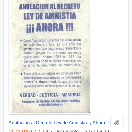
Añadi
Anulación al Decreto Ley de Amnistía ¡¡¡Ahora!!!
CL CLUAH 2-2-2-4
·
Documento
·
2077-08-29