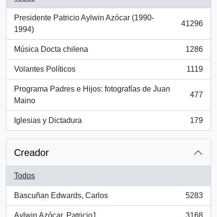
Presidente Patricio Aylwin Azócar (1990-
41296
, 41296 resultados
1994)
Música Docta chilena
1286
, 1286 resultados
Volantes Políticos
1119
, 1119 resultados
Programa Padres e Hijos: fotografías de Juan
477
, 477 resultados
Maino
Iglesias y Dictadura
179
, 179 resultados
Creador
Todos
Bascuñan Edwards, Carlos
5283
, 5283 resultados
Aylwin Azócar, Patricio1
3168