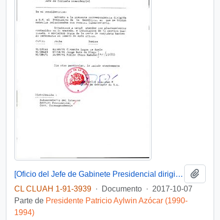
Añadi
[Oficio del Jefe de Gabinete Presidencial dirigido al Subsecretario del Interior]
CL CLUAH 1-91-3939
·
Documento
·
2017-10-07
Parte de
Presidente Patricio Aylwin Azócar (1990-
1994)