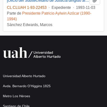
[Oficio del Subsecretario de Justicia dirigido al sr. Wilfried Telkamper, miembro del parlamento europeo]
CL CLUAH 1-93-22453
·
Expediente
·
1993-11-03
Parte de
Presidente Patricio Aylwin Azócar (1990-
1994)
Sánchez Edwards, Marcos
Universidad Alberto Hurtado
Avda. Bernardo O’Higgins 1825
Metro Los Héroes
Santiago de Chile