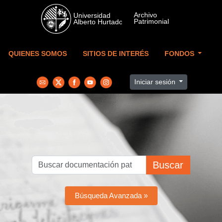
Skip to main content
QUIENES SOMOS
SITIOS DE INTERÉS
FONDOS
Iniciar sesión
Buscar
Búsqueda Avanzada »