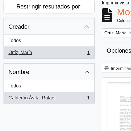
Imprimir vista
Restringir resultados por:
Mos
Colecc
Creador
Remove filter:
Ortíz, María
Todos
Opciones
Ortíz, María
1
, 1 resultados
Imprimir vi
Nombre
Todos
Calderón Ávila, Rafael
1
, 1 resultados