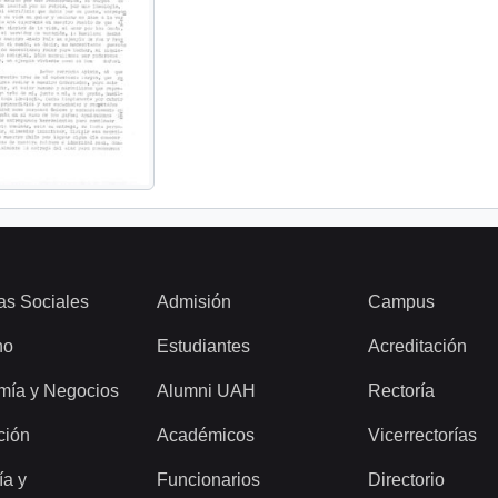
as Sociales
Admisión
Campus
ho
Estudiantes
Acreditación
mía y Negocios
Alumni UAH
Rectoría
ción
Académicos
Vicerrectorías
ía y
Funcionarios
Directorio