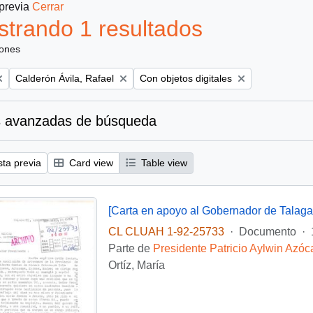
 previa
Cerrar
trando 1 resultados
iones
Remove filter:
Remove filter:
Calderón Ávila, Rafael
Con objetos digitales
 avanzadas de búsqueda
sta previa
Card view
Table view
[Carta en apoyo al Gobernador de Talaga
CL CLUAH 1-92-25733
·
Documento
·
Parte de
Presidente Patricio Aylwin Azóc
Ortíz, María