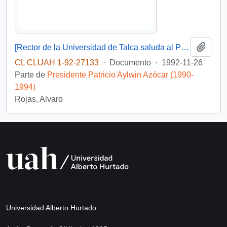
Añadi
[Rector de la Universidad de Talca saluda al Presidente en su cumpleaños]
CL CLUAH 1-92-27133
·
Documento
·
1992-11-26
Parte de
Presidente Patricio Aylwin Azócar (1990-
1994)
Rojas, Alvaro
Universidad Alberto Hurtado