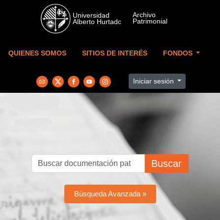
Skip to main content
QUIENES SOMOS
SITIOS DE INTERÉS
FONDOS
Iniciar sesión
Buscar
Búsqueda Avanzada »