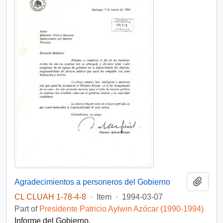
Add t
Agradecimientos a personeros del Gobierno
CL CLUAH 1-78-4-8
·
Item
·
1994-03-07
Part of
Presidente Patricio Aylwin Azócar (1990-1994)
Informe del Gobierno.