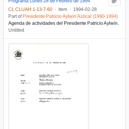
Add t
Programa Lunes 28 de Febrero de 1994
CL CLUAH 1-13-7-60
·
Item
·
1994-02-28
Part of
Presidente Patricio Aylwin Azócar (1990-1994)
Agenda de actividades del Presidente Patricio Aylwin.
Untitled