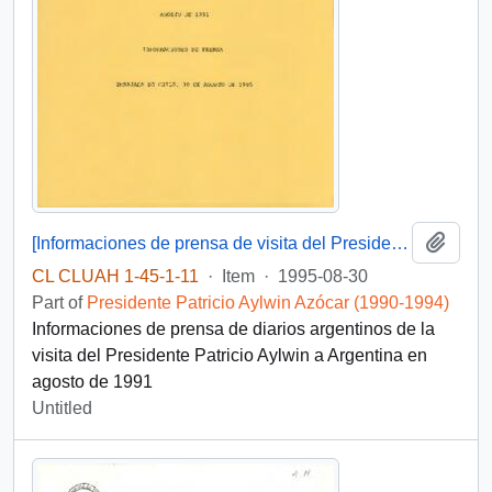
Add t
[Informaciones de prensa de visita del Presidente Patricio Aylwin a Argentina en 1991]
CL CLUAH 1-45-1-11
·
Item
·
1995-08-30
Part of
Presidente Patricio Aylwin Azócar (1990-1994)
Informaciones de prensa de diarios argentinos de la
visita del Presidente Patricio Aylwin a Argentina en
agosto de 1991
Untitled