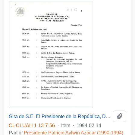
Add t
Gira de S.E. El Presidente de la República, Don Patricio Aylwin Azocar VIII-X-XI-XII Región
CL CLUAH 1-13-7-56
·
Item
·
1994-02-14
Part of
Presidente Patricio Aylwin Azócar (1990-1994)