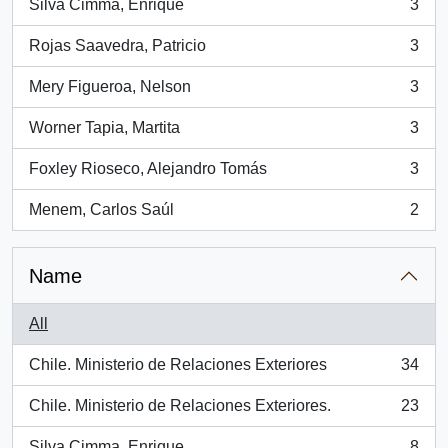
Silva Cimma, Enrique
3
, 3 results
Rojas Saavedra, Patricio
3
, 3 results
Mery Figueroa, Nelson
3
, 3 results
Worner Tapia, Martita
3
, 3 results
Foxley Rioseco, Alejandro Tomás
3
, 3 results
Menem, Carlos Saúl
2
, 2 results
Name
All
Chile. Ministerio de Relaciones Exteriores
34
, 34 results
Chile. Ministerio de Relaciones Exteriores.
23
, 23 results
Silva Cimma, Enrique
8