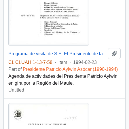
Add t
Programa de visita de S.E. El Presidente de la República Don Patricio Aylwin Azocar a la Región del Maule
CL CLUAH 1-13-7-58
·
Item
·
1994-02-23
Part of
Presidente Patricio Aylwin Azócar (1990-1994)
Agenda de actividades del Presidente Patricio Aylwin
en gira por la Región del Maule.
Untitled