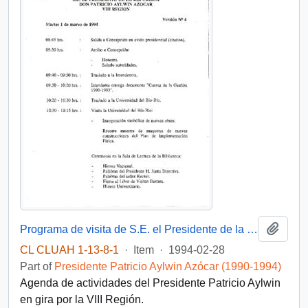
Add t
Programa de visita de S.E. el Presidente de la República Don Patricio Aylwin Azócar VIII Región
CL CLUAH 1-13-8-1
·
Item
·
1994-02-28
Part of
Presidente Patricio Aylwin Azócar (1990-1994)
Agenda de actividades del Presidente Patricio Aylwin
en gira por la VIII Región.