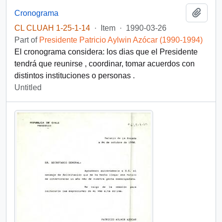
Add t
Cronograma
CL CLUAH 1-25-1-14
·
Item
·
1990-03-26
Part of
Presidente Patricio Aylwin Azócar (1990-1994)
El cronograma considera: los dias que el Presidente
tendrá que reunirse , coordinar, tomar acuerdos con
distintos instituciones o personas .
Untitled