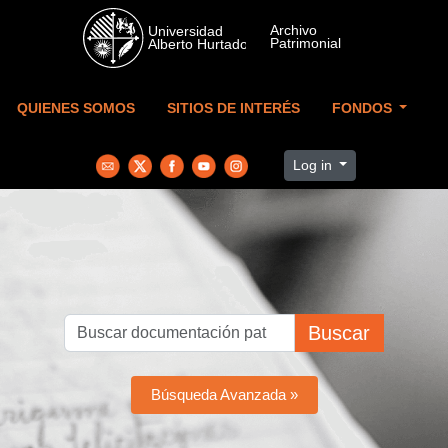
Skip to main content
QUIENES SOMOS
SITIOS DE INTERÉS
FONDOS
Log in
Buscar
Búsqueda Avanzada »