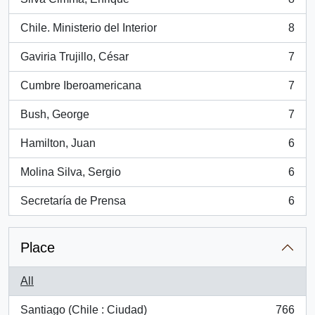
, 8 results
Chile. Ministerio del Interior
8
, 8 results
Gaviria Trujillo, César
7
, 7 results
Cumbre Iberoamericana
7
, 7 results
Bush, George
7
, 7 results
Hamilton, Juan
6
, 6 results
Molina Silva, Sergio
6
, 6 results
Secretaría de Prensa
6
, 6 results
Place
All
Santiago (Chile : Ciudad)
766