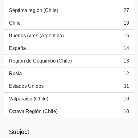
, 766 results
Séptima región (Chile)
27
, 27 results
Chile
19
, 19 results
Buenos Aires (Argentina)
16
, 16 results
España
14
, 14 results
Región de Coquimbo (Chile)
13
, 13 results
Rusia
12
, 12 results
Estados Unidos
11
, 11 results
Valparaíso (Chile)
10
, 10 results
Octava Región (Chile)
10
, 10 results
Subject