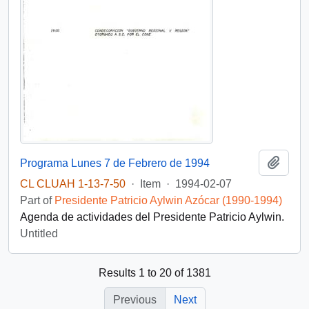
Add t
Programa Lunes 7 de Febrero de 1994
CL CLUAH 1-13-7-50
·
Item
·
1994-02-07
Part of
Presidente Patricio Aylwin Azócar (1990-1994)
Agenda de actividades del Presidente Patricio Aylwin.
Untitled
Results 1 to 20 of 1381
Previous
Next