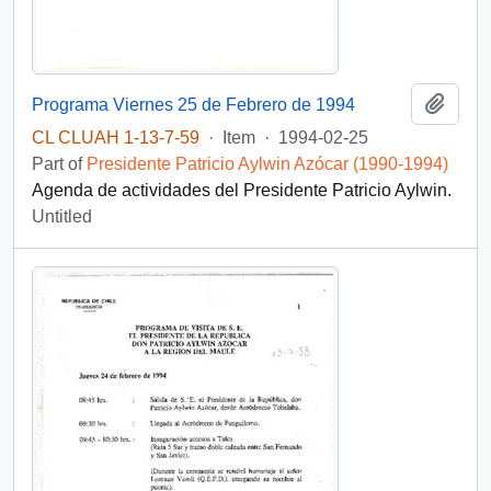
Add t
Programa Viernes 25 de Febrero de 1994
CL CLUAH 1-13-7-59
·
Item
·
1994-02-25
Part of
Presidente Patricio Aylwin Azócar (1990-1994)
Agenda de actividades del Presidente Patricio Aylwin.
Untitled