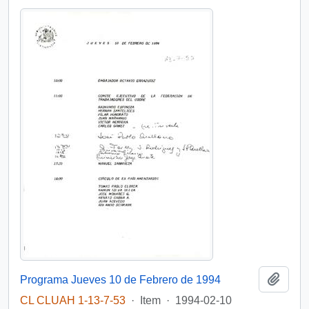
Add t
Programa Jueves 10 de Febrero de 1994
CL CLUAH 1-13-7-53
·
Item
·
1994-02-10