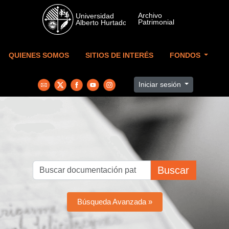
Skip to main content
QUIENES SOMOS
SITIOS DE INTERÉS
FONDOS
Iniciar sesión
Buscar
Búsqueda Avanzada »