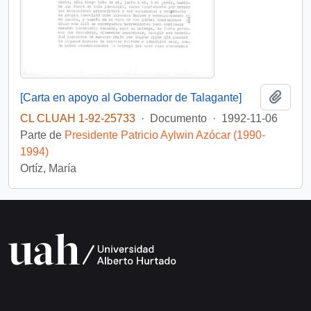
Añadi
[Carta en apoyo al Gobernador de Talagante]
CL CLUAH 1-92-25733
·
Documento
·
1992-11-06
Parte de
Presidente Patricio Aylwin Azócar (1990-
1994)
Ortíz, María