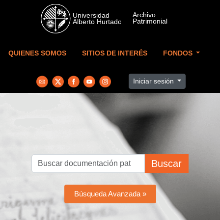
Skip to main content
QUIENES SOMOS
SITIOS DE INTERÉS
FONDOS
Iniciar sesión
Buscar
Búsqueda Avanzada »