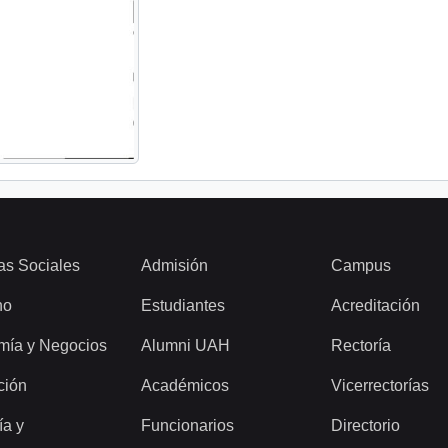
as Sociales
Admisión
Campus
ho
Estudiantes
Acreditación
mía y Negocios
Alumni UAH
Rectoría
ción
Académicos
Vicerrectorías
ía y
Funcionarios
Directorio