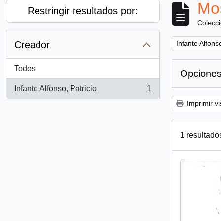
Mos
Restringir resultados por:
Colecc
Remove filter:
Creador
Infante Alfonso
Todos
Opciones
Infante Alfonso, Patricio
1
, 1 resultados
Imprimir vi
1 resultado