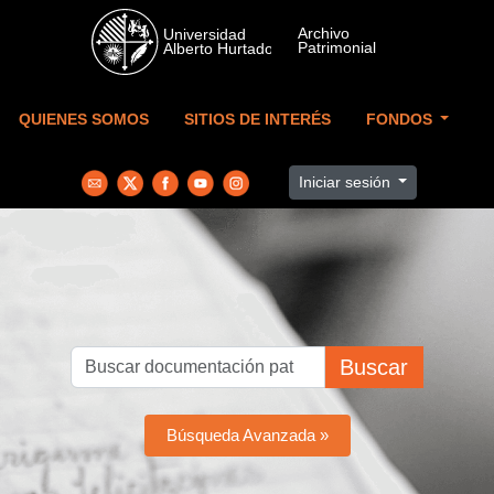
Skip to main content
QUIENES SOMOS
SITIOS DE INTERÉS
FONDOS
Iniciar sesión
Buscar
Búsqueda Avanzada »