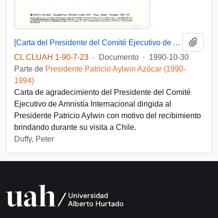
Añadi
[Carta del Presidente del Comité Ejecutivo de Amnistía Internacional dirigida al Presidente Patricio Aylwin]
CL CLUAH 1-90-7-23
·
Documento
·
1990-10-30
Parte de
Presidente Patricio Aylwin Azócar (1990-
1994)
Carta de agradecimiento del Presidente del Comité
Ejecutivo de Amnistía Internacional dirigida al
Presidente Patricio Aylwin con motivo del recibimiento
brindando durante su visita a Chile.
Duffy, Peter