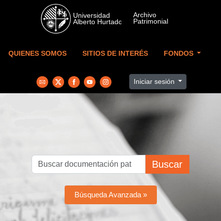
Skip to main content
QUIENES SOMOS
SITIOS DE INTERÉS
FONDOS
Iniciar sesión
Buscar
Búsqueda Avanzada »