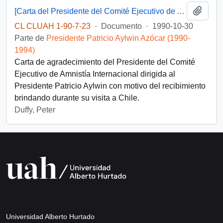
Añadi
[Carta del Presidente del Comité Ejecutivo de Amnistía Internacional dirigida al Presidente Patricio Aylwin]
CL CLUAH 1-90-7-23
·
Documento
·
1990-10-30
Parte de
Presidente Patricio Aylwin Azócar (1990-
1994)
Carta de agradecimiento del Presidente del Comité
Ejecutivo de Amnistía Internacional dirigida al
Presidente Patricio Aylwin con motivo del recibimiento
brindando durante su visita a Chile.
Duffy, Peter
Universidad Alberto Hurtado