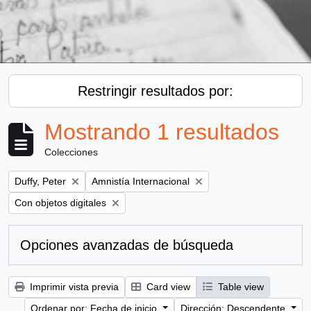
Restringir resultados por:
Mostrando 1 resultados
Colecciones
Remove filter:
Remove filter:
Duffy, Peter
Amnistía Internacional
Remove filter:
Con objetos digitales
Opciones avanzadas de búsqueda
Imprimir vista previa
Card view
Table view
Ordenar por: Fecha de inicio
Dirección: Descendente