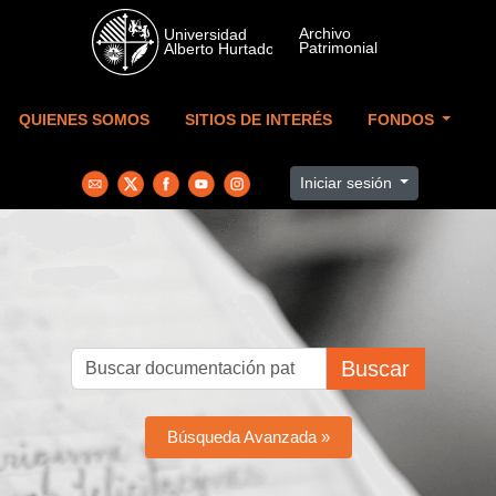
Skip to main content
QUIENES SOMOS
SITIOS DE INTERÉS
FONDOS
Iniciar sesión
Buscar
Búsqueda Avanzada »