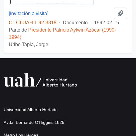
Añadi
[Invitación a visita]
CL CLUAH 1-92-3318
·
Documento
·
1992-02-15
Parte de
Presidente Patricio Aylwin Azócar (1990-
1994)
Uribe Tapia, Jorge
Universidad Alberto Hurtado
Avda. Bernardo O’Higgins 1825
Metro Los Héroes