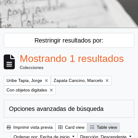
Restringir resultados por:
Mostrando 1 resultados
Colecciones
Remove filter:
Remove filter:
Uribe Tapia, Jorge
Zapata Cancino, Marcelo
Remove filter:
Con objetos digitales
Opciones avanzadas de búsqueda
Imprimir vista previa
Card view
Table view
Ordenar por: Fecha de inicio
Dirección: Descendente