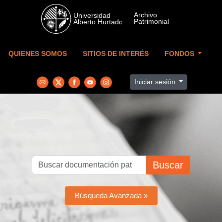
Skip to main content
QUIENES SOMOS
SITIOS DE INTERÉS
FONDOS
Iniciar sesión
Buscar
Búsqueda Avanzada »