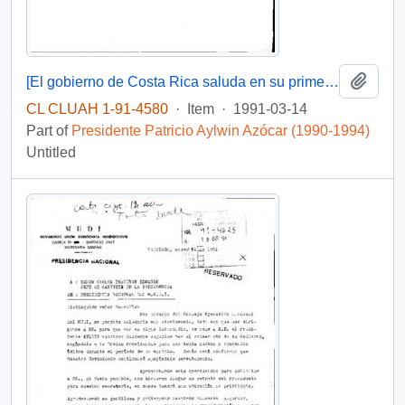
Add t
[El gobierno de Costa Rica saluda en su primer aniversario]
CL CLUAH 1-91-4580
·
Item
·
1991-03-14
Part of
Presidente Patricio Aylwin Azócar (1990-1994)
Untitled