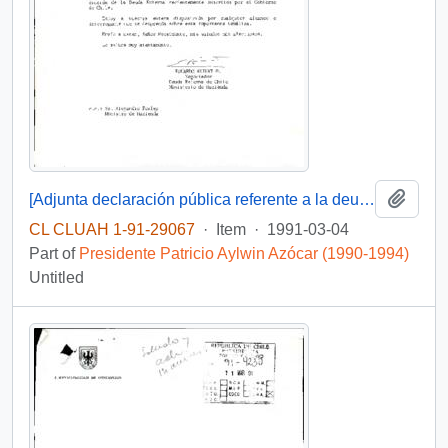
Add t
[Adjunta declaración pública referente a la deuda externa chilena]
CL CLUAH 1-91-29067
·
Item
·
1991-03-04
Part of
Presidente Patricio Aylwin Azócar (1990-1994)
Untitled