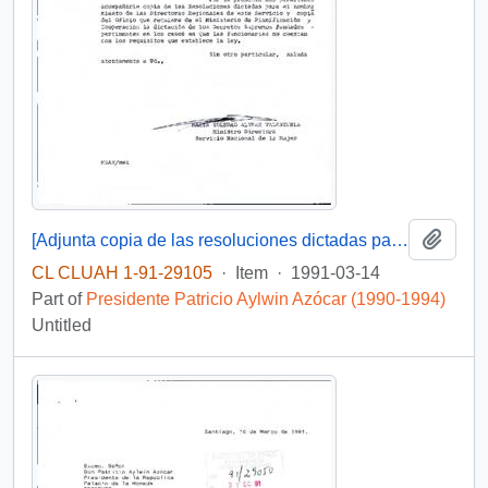
Add t
[Adjunta copia de las resoluciones dictadas para el nombramiento de las Directoras Regionales del Servicio Nacional de la Mujer]
CL CLUAH 1-91-29105
·
Item
·
1991-03-14
Part of
Presidente Patricio Aylwin Azócar (1990-1994)
Untitled