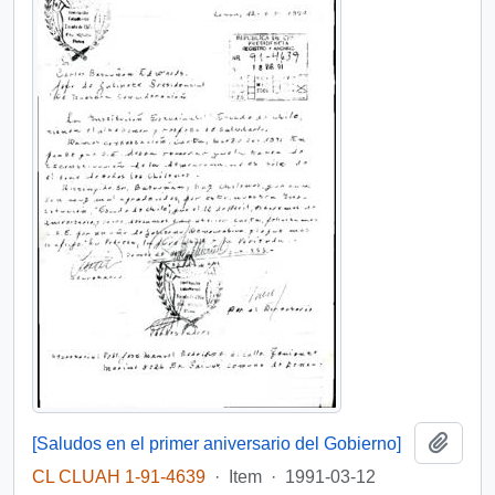
Add t
[Saludos en el primer aniversario del Gobierno]
CL CLUAH 1-91-4639
·
Item
·
1991-03-12