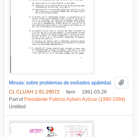
Add t
Minuta: sobre problemas de exiliados apátridas
CL CLUAH 1-91-29072
·
Item
·
1991-03-26
Part of
Presidente Patricio Aylwin Azócar (1990-1994)
Untitled