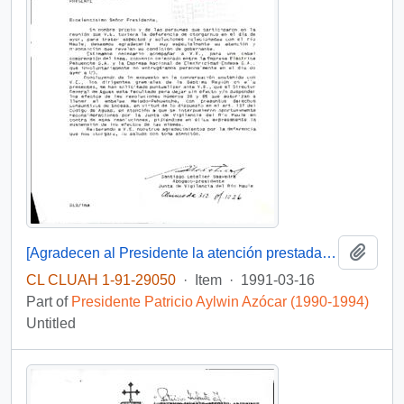
Add t
[Agradecen al Presidente la atención prestada a su caso]
CL CLUAH 1-91-29050
·
Item
·
1991-03-16
Part of
Presidente Patricio Aylwin Azócar (1990-1994)
Untitled