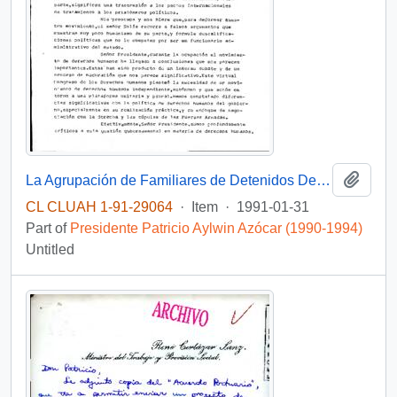
Add t
La Agrupación de Familiares de Detenidos Desaparecidos junto a otras organizaciones sociales solicita reunirse con autoridades políticas para conversar acerca de la situación de los prisioneros políticos en Chile
CL CLUAH 1-91-29064
·
Item
·
1991-01-31
Part of
Presidente Patricio Aylwin Azócar (1990-1994)
Untitled