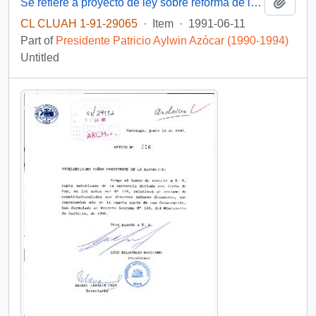
Add t
Se refiere a proyecto de ley sobre reforma de la Constitución Política del Estado
CL CLUAH 1-91-29065
·
Item
·
1991-06-11
Part of
Presidente Patricio Aylwin Azócar (1990-1994)
Untitled