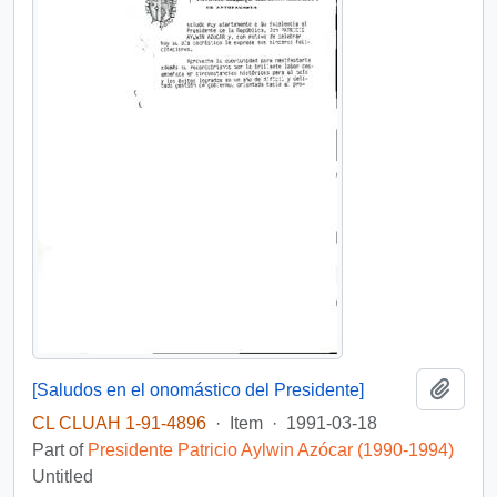
Add t
[Saludos en el onomástico del Presidente]
CL CLUAH 1-91-4896
·
Item
·
1991-03-18
Part of
Presidente Patricio Aylwin Azócar (1990-1994)
Untitled