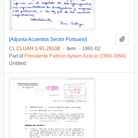
Add t
[Adjunta Acuerdos Sector Portuario]
CL CLUAH 1-91-29108
·
Item
·
1991-02
Part of
Presidente Patricio Aylwin Azócar (1990-1994)
Untitled