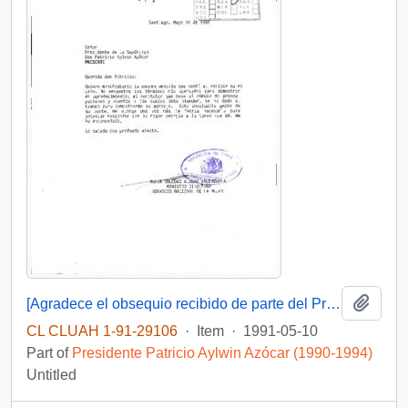
Add t
[Agradece el obsequio recibido de parte del Presidente]
CL CLUAH 1-91-29106
·
Item
·
1991-05-10
Part of
Presidente Patricio Aylwin Azócar (1990-1994)
Untitled