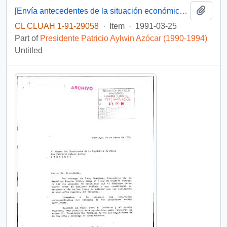
Add t
[Envía antecedentes de la situación económica de la Universidad Católica de Valparaíso]
CL CLUAH 1-91-29058
·
Item
·
1991-03-25
Part of
Presidente Patricio Aylwin Azócar (1990-1994)
Untitled