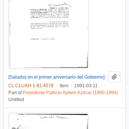
Add t
[Saludos en el primer aniversario del Gobierno]
CL CLUAH 1-91-4578
·
Item
·
1991-03-11
Part of
Presidente Patricio Aylwin Azócar (1990-1994)
Untitled