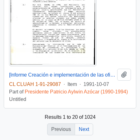
Add t
[Informe Creación e implementación de las oficinas de información al usuario]
CL CLUAH 1-91-29087
·
Item
·
1991-10-07
Part of
Presidente Patricio Aylwin Azócar (1990-1994)
Untitled
Results 1 to 20 of 1024
Previous
Next