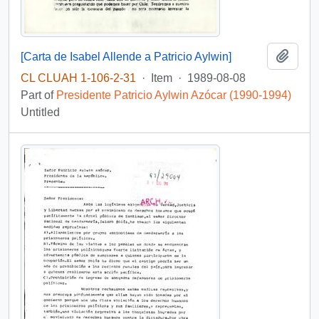
Add t
[Carta de Isabel Allende a Patricio Aylwin]
CL CLUAH 1-106-2-31
·
Item
·
1989-08-08
Part of
Presidente Patricio Aylwin Azócar (1990-1994)
Untitled