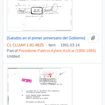
Add t
[Saludos en el primer aniversario del Gobierno]
CL CLUAH 1-91-4625
·
Item
·
1991-03-14
Part of
Presidente Patricio Aylwin Azócar (1990-1994)
Untitled