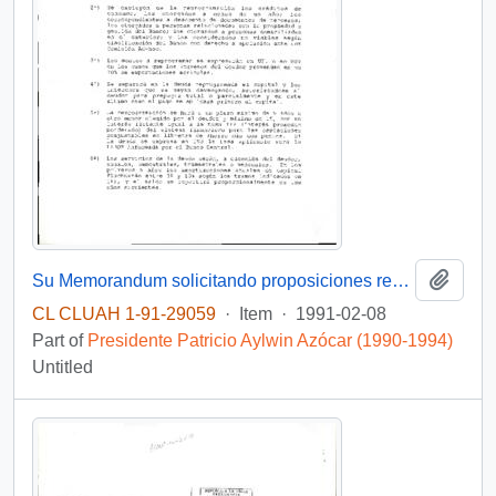
Add t
Su Memorandum solicitando proposiciones respecto de Proyecto de Ley sobre reprogramación de deudas del sector agrícola presentado a su consideración por FEDAC-Curico
CL CLUAH 1-91-29059
·
Item
·
1991-02-08
Part of
Presidente Patricio Aylwin Azócar (1990-1994)
Untitled