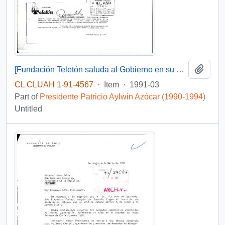
Add t
[Fundación Teletón saluda al Gobierno en su primer aniversario]
CL CLUAH 1-91-4567
·
Item
·
1991-03
Part of
Presidente Patricio Aylwin Azócar (1990-1994)
Untitled