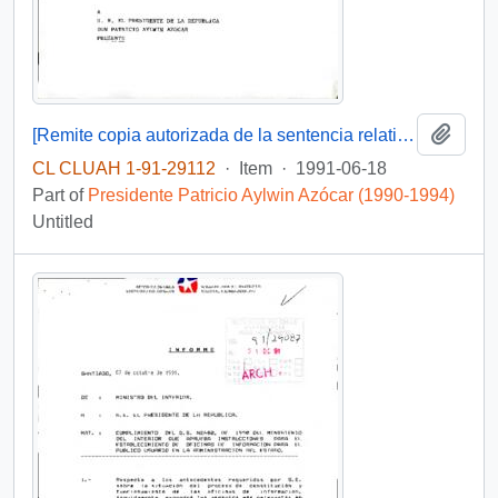
Add t
[Remite copia autorizada de la sentencia relativa al reclamo de constitucionalidad de diversos Senadores]
CL CLUAH 1-91-29112
·
Item
·
1991-06-18
Part of
Presidente Patricio Aylwin Azócar (1990-1994)
Untitled