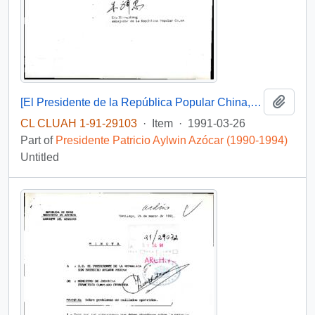
Add t
[El Presidente de la República Popular China, hace entrega de mil unidades de bicicletas]
CL CLUAH 1-91-29103
·
Item
·
1991-03-26
Part of
Presidente Patricio Aylwin Azócar (1990-1994)
Untitled