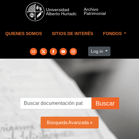
Skip to main content
QUIENES SOMOS
SITIOS DE INTERÉS
FONDOS
Log in
Buscar
Búsqueda Avanzada »