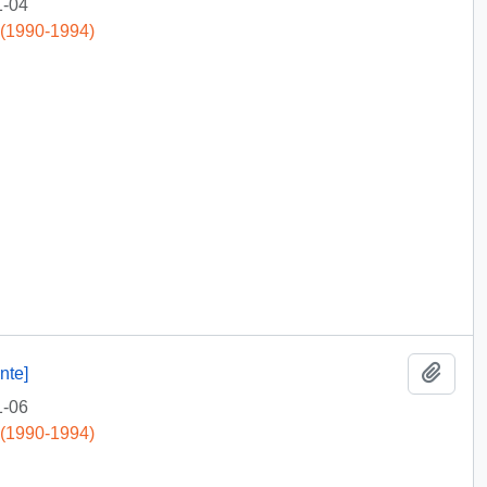
1-04
 (1990-1994)
Add t
nte]
1-06
 (1990-1994)