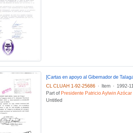
[Cartas en apoyo al Gibernador de Talaga
CL CLUAH 1-92-25686
·
Item
·
1992-1
Part of
Presidente Patricio Aylwin Azócar
Untitled