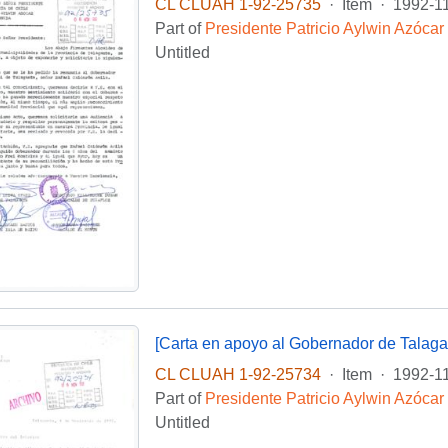
CL CLUAH 1-92-25735
·
Item
·
1992-1
Part of
Presidente Patricio Aylwin Azócar
Untitled
[Carta en apoyo al Gobernador de Talaga
CL CLUAH 1-92-25734
·
Item
·
1992-1
Part of
Presidente Patricio Aylwin Azócar
Untitled