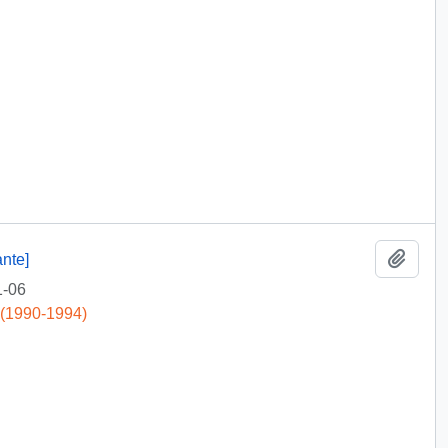
Add t
nte]
1-06
 (1990-1994)