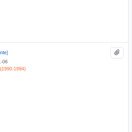
Add t
nte]
1-06
 (1990-1994)