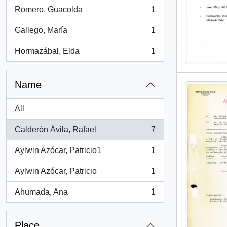
Romero, Guacolda
1
, 1 results
Gallego, María
1
, 1 results
Hormazábal, Elda
1
, 1 results
Name
All
Calderón Ávila, Rafael
7
, 7 results
Aylwin Azócar, Patricio1
1
, 1 results
Aylwin Azócar, Patricio
1
, 1 results
Ahumada, Ana
1
, 1 results
Place