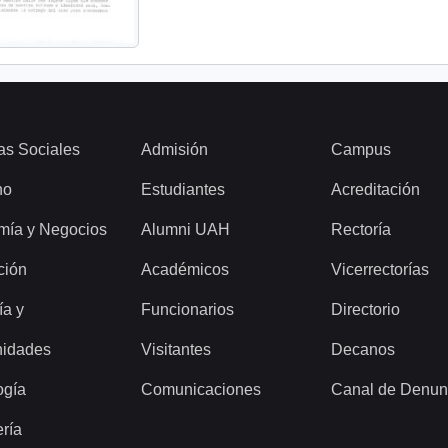
as Sociales
Admisión
Campus
ho
Estudiantes
Acreditación
mía y Negocios
Alumni UAH
Rectoría
ción
Académicos
Vicerrectorías
ía y
Funcionarios
Directorio
idades
Visitantes
Decanos
ogía
Comunicaciones
Canal de Denun
ería