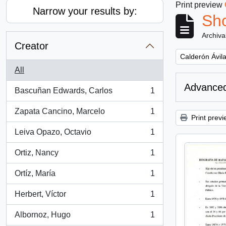
Print preview
Narrow your results by:
Sho
Archiva
Creator
Remove filter:
Calderón Ávila
All
Advanced
Bascuñan Edwards, Carlos
1
, 1 results
Zapata Cancino, Marcelo
1
, 1 results
Print previ
Leiva Opazo, Octavio
1
, 1 results
Ortiz, Nancy
1
, 1 results
Ortíz, María
1
, 1 results
Herbert, Víctor
1
, 1 results
Albornoz, Hugo
1
, 1 results