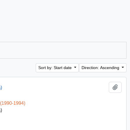
Sort by: Start date
Direction: Ascending
Add t
)
 (1990-1994)
)