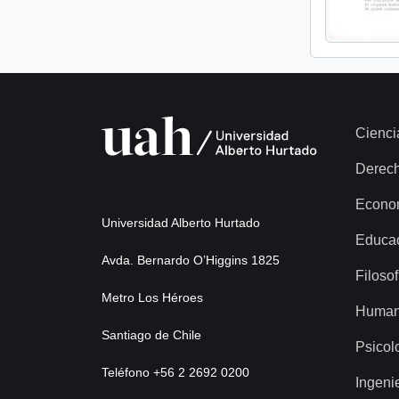
Cienci
Derec
Econo
Universidad Alberto Hurtado
Educa
Avda. Bernardo O’Higgins 1825
Filosof
Metro Los Héroes
Human
Santiago de Chile
Psicol
Teléfono +56 2 2692 0200
Ingeni