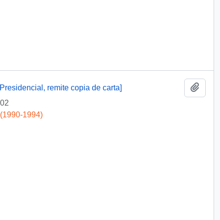
Add t
Presidencial, remite copia de carta]
-02
 (1990-1994)