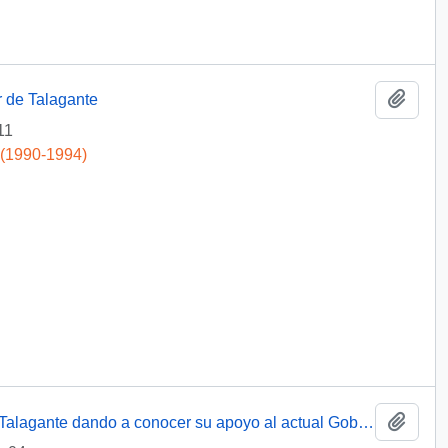
Add t
r de Talagante
11
 (1990-1994)
Add t
[Carta de los Alcaldes de la Provincia de Talagante dando a conocer su apoyo al actual Gobernador Provincial a quien le fue solicitada su renuncia]