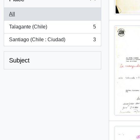
All
Talagante (Chile)
5
, 5 results
Santiago (Chile : Ciudad)
3
, 3 results
Subject