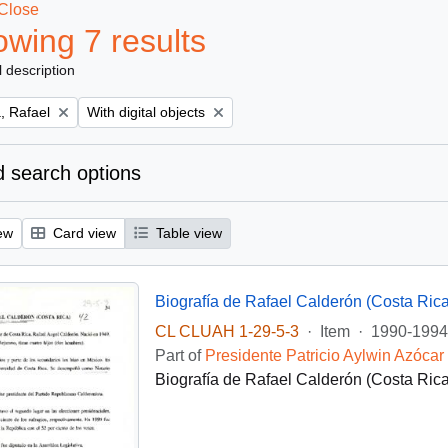
Close
wing 7 results
l description
Remove filter:
, Rafael
With digital objects
 search options
ew
Card view
Table view
Biografía de Rafael Calderón (Costa Rica
CL CLUAH 1-29-5-3
·
Item
·
1990-1994
Part of
Presidente Patricio Aylwin Azócar
Biografía de Rafael Calderón (Costa Rica