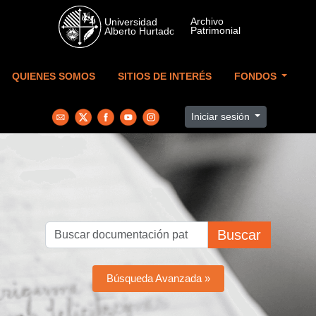
Skip to main content
QUIENES SOMOS
SITIOS DE INTERÉS
FONDOS
Iniciar sesión
Buscar
Búsqueda Avanzada »