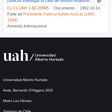
Añadi
[Solicita investigar el caso de Nelson Wladimiro Curiñir]
CL CLUAH 1-92-23995
·
Documento
·
1992-10-14
Parte de
Presidente Patricio Aylwin Azócar (1990-
1994)
Amnistía Internacional
Universidad Alberto Hurtado
Avda. Bernardo O’Higgins 1825
Metro Los Héroes
Santiago de Chile