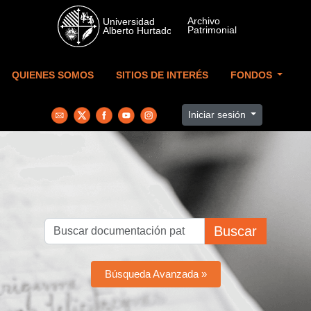
Skip to main content
QUIENES SOMOS
SITIOS DE INTERÉS
FONDOS
Iniciar sesión
Buscar
Búsqueda Avanzada »