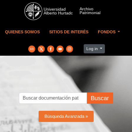
Skip to main content
QUIENES SOMOS
SITIOS DE INTERÉS
FONDOS
Log in
Buscar
Búsqueda Avanzada »