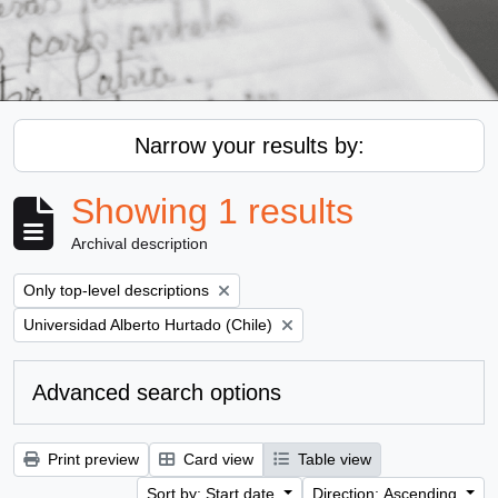
Narrow your results by:
Showing 1 results
Archival description
Remove filter:
Only top-level descriptions
Remove filter:
Universidad Alberto Hurtado (Chile)
Advanced search options
Print preview
Card view
Table view
Sort by: Start date
Direction: Ascending