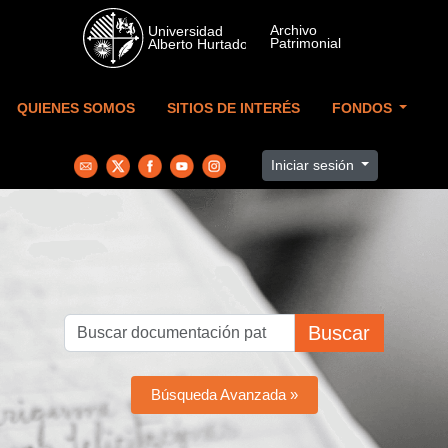
Skip to main content
QUIENES SOMOS
SITIOS DE INTERÉS
FONDOS
Iniciar sesión
Buscar
Búsqueda Avanzada »