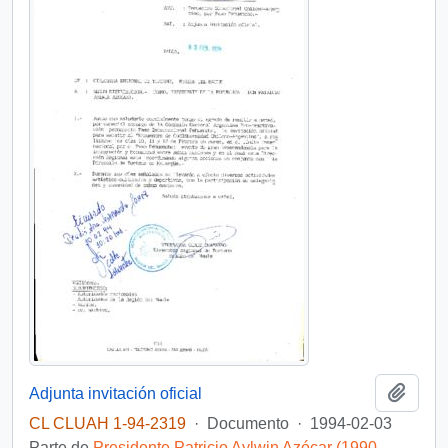
Añadi
Adjunta invitación oficial
CL CLUAH 1-94-2319
·
Documento
·
1994-02-03
Parte de
Presidente Patricio Aylwin Azócar (1990-