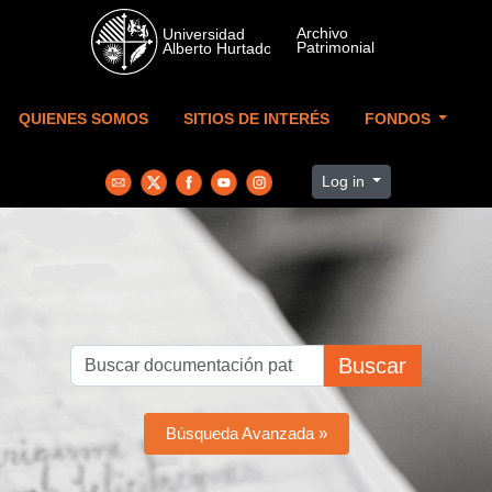
Skip to main content
QUIENES SOMOS
SITIOS DE INTERÉS
FONDOS
Log in
Buscar
Búsqueda Avanzada »