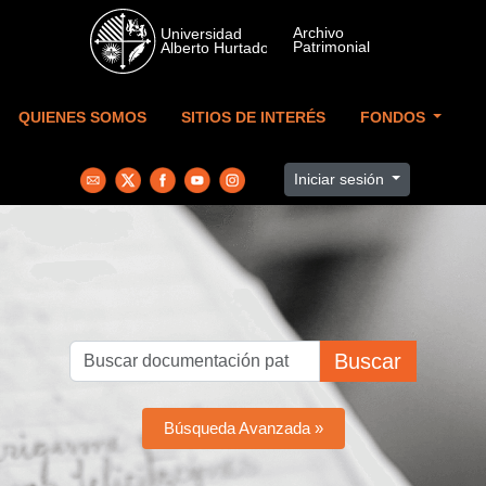
Skip to main content
QUIENES SOMOS
SITIOS DE INTERÉS
FONDOS
Iniciar sesión
Buscar
Búsqueda Avanzada »