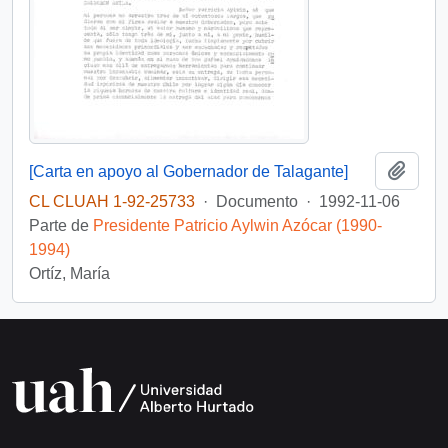
Añadi
[Carta en apoyo al Gobernador de Talagante]
CL CLUAH 1-92-25733
·
Documento
·
1992-11-06
Parte de
Presidente Patricio Aylwin Azócar (1990-
1994)
Ortíz, María