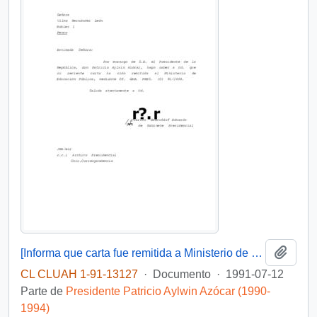
Añadi
[Informa que carta fue remitida a Ministerio de Educación Pública, mediante Of. GAB. PRES. (0) 91/2438]
CL CLUAH 1-91-13127
·
Documento
·
1991-07-12
Parte de
Presidente Patricio Aylwin Azócar (1990-
1994)