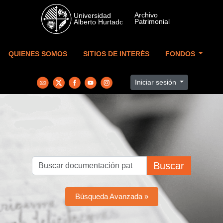
Skip to main content
QUIENES SOMOS
SITIOS DE INTERÉS
FONDOS
Iniciar sesión
Buscar
Búsqueda Avanzada »