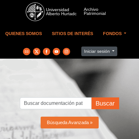
Skip to main content
QUIENES SOMOS
SITIOS DE INTERÉS
FONDOS
Iniciar sesión
Buscar
Búsqueda Avanzada »