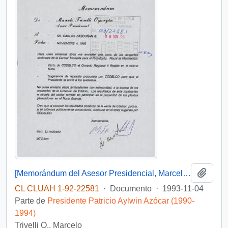
Añadi
[Memorándum del Asesor Presidencial, Marcelo Trivelli, dirigido al Jefe de Gabinete Presidencial, mediante el cual remite antecedentes relacionados a materia de inversiones en la Planta Termoeléctrica de Tocopilla]
CL CLUAH 1-92-22581
·
Documento
·
1993-11-04
Parte de
Presidente Patricio Aylwin Azócar (1990-
1994)
Trivelli O., Marcelo