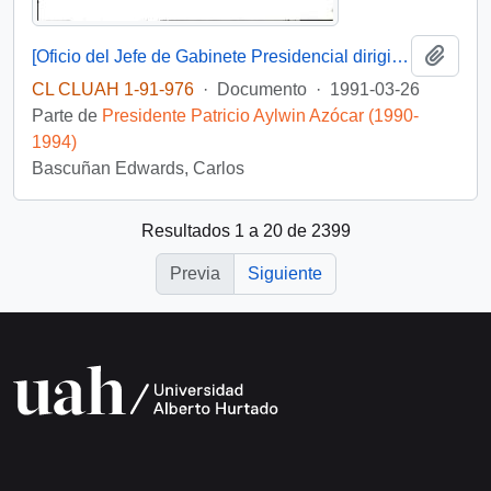
Añadi
[Oficio del Jefe de Gabinete Presidencial dirigido al Gobernador Provincial de Ñuble]
CL CLUAH 1-91-976
·
Documento
·
1991-03-26
Parte de
Presidente Patricio Aylwin Azócar (1990-
1994)
Bascuñan Edwards, Carlos
Resultados 1 a 20 de 2399
Previa
Siguiente