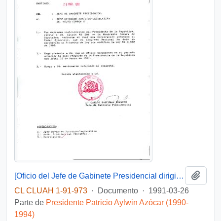
Añadi
[Oficio del Jefe de Gabinete Presidencial dirigido al Jefe de la División Juridico Legislativa sobre Proyecto de Ley que modifica la Ley N° 3.580 de 1980]
CL CLUAH 1-91-973
·
Documento
·
1991-03-26
Parte de
Presidente Patricio Aylwin Azócar (1990-
1994)