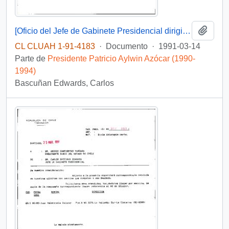
Añadi
[Oficio del Jefe de Gabinete Presidencial dirigido al Ministro de Hacienda, Alejandro Foxley, referente a financiamiento para el Hogar de Cristo]
CL CLUAH 1-91-4183
·
Documento
·
1991-03-14
Parte de
Presidente Patricio Aylwin Azócar (1990-
1994)
Bascuñan Edwards, Carlos