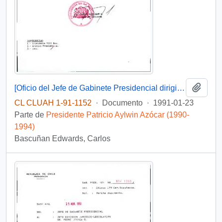
Añadi
[Oficio del Jefe de Gabinete Presidencial dirigido al Intendente de la Región del Bío Bío referente a solicitud de particular]
CL CLUAH 1-91-1152
·
Documento
·
1991-01-23
Parte de
Presidente Patricio Aylwin Azócar (1990-
1994)
Bascuñan Edwards, Carlos