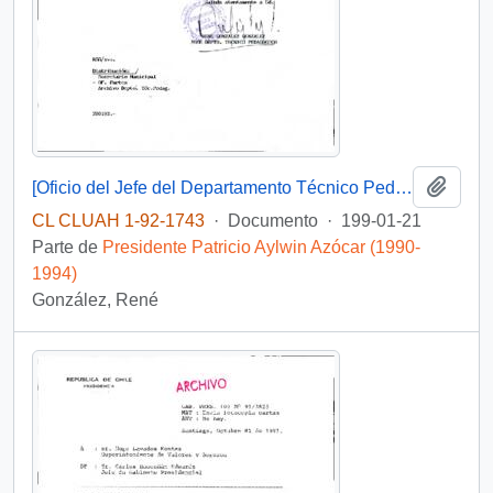
Añadi
[Oficio del Jefe del Departamento Técnico Pedagógico de la Municipalidad de Santiago dirigido al Jefe de Gabinete Presidencial]
CL CLUAH 1-92-1743
·
Documento
·
199-01-21
Parte de
Presidente Patricio Aylwin Azócar (1990-
1994)
González, René