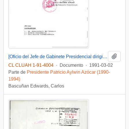
Añadi
[Oficio del Jefe de Gabinete Presidencial dirigido al Subsecretario del Interior]
CL CLUAH 1-91-4004
·
Documento
·
1991-03-02
Parte de
Presidente Patricio Aylwin Azócar (1990-
1994)
Bascuñan Edwards, Carlos