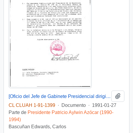
Añadi
[Oficio del Jefe de Gabinete Presidencial dirigido al Jefe de la División Juridico Legislativa referente a instrucciones enviadas al Ministerio de Defensa Nacional]
CL CLUAH 1-91-1399
·
Documento
·
1991-01-27
Parte de
Presidente Patricio Aylwin Azócar (1990-
1994)
Bascuñan Edwards, Carlos