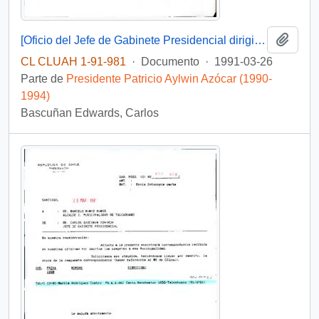
Añadi
[Oficio del Jefe de Gabinete Presidencial dirigido a la Subsecretaria de Justicia]
CL CLUAH 1-91-981
·
Documento
·
1991-03-26
Parte de
Presidente Patricio Aylwin Azócar (1990-
1994)
Bascuñan Edwards, Carlos