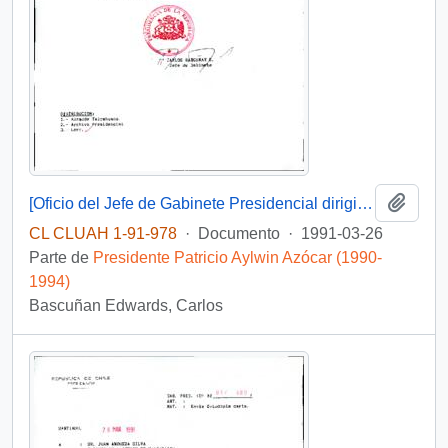
Añadi
[Oficio del Jefe de Gabinete Presidencial dirigido al Alcalde de la Municipalidad de Talcahuano referente a solicitud de particular]
CL CLUAH 1-91-978
·
Documento
·
1991-03-26
Parte de
Presidente Patricio Aylwin Azócar (1990-
1994)
Bascuñan Edwards, Carlos