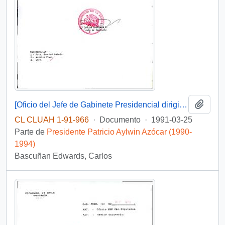
Añadi
[Oficio del Jefe de Gabinete Presidencial dirigido al Presidente del Banco del Estado de Chile sobre solicitudes de particulares]
CL CLUAH 1-91-966
·
Documento
·
1991-03-25
Parte de
Presidente Patricio Aylwin Azócar (1990-
1994)
Bascuñan Edwards, Carlos