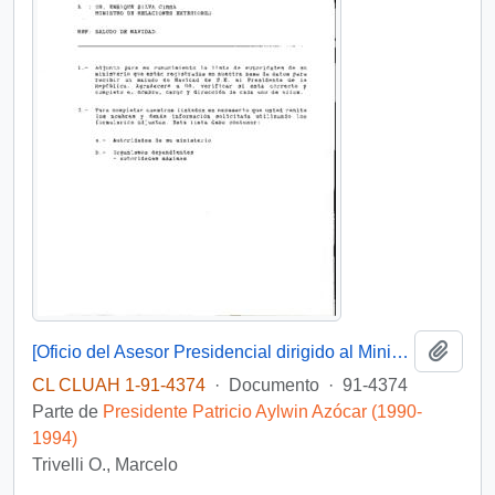
Añadi
[Oficio del Asesor Presidencial dirigido al Ministro de Relaciones Exteriores]
CL CLUAH 1-91-4374
·
Documento
·
91-4374
Parte de
Presidente Patricio Aylwin Azócar (1990-
1994)
Trivelli O., Marcelo