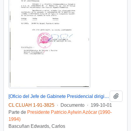
Añadi
[Oficio del Jefe de Gabinete Presidencial dirigido al Superintendente de Valores y Seguros]
CL CLUAH 1-91-3825
·
Documento
·
199-10-01
Parte de
Presidente Patricio Aylwin Azócar (1990-
1994)
Bascuñan Edwards, Carlos