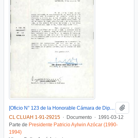
Añadi
[Oficio N° 123 de la Honorable Cámara de Diputados dirigido al Presidente Patricio Aylwin, mediante el cual aborda requisitos relacionados a la correspondencia oficial]
CL CLUAH 1-91-29215
·
Documento
·
1991-03-12
Parte de
Presidente Patricio Aylwin Azócar (1990-
1994)