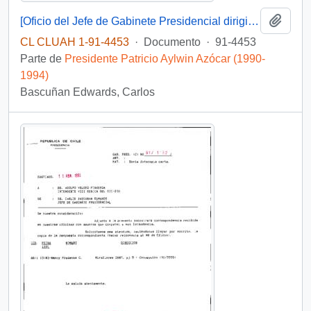
Añadi
[Oficio del Jefe de Gabinete Presidencial dirigido al Subsecretario del Interior]
CL CLUAH 1-91-4453
·
Documento
·
91-4453
Parte de
Presidente Patricio Aylwin Azócar (1990-
1994)
Bascuñan Edwards, Carlos