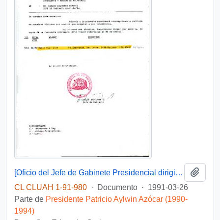
Añadi
[Oficio del Jefe de Gabinete Presidencial dirigido al Intendente de Valparaíso]
CL CLUAH 1-91-980
·
Documento
·
1991-03-26
Parte de
Presidente Patricio Aylwin Azócar (1990-
1994)