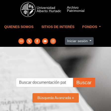
Skip to main content
QUIENES SOMOS
SITIOS DE INTERÉS
FONDOS
Iniciar sesión
Buscar
Búsqueda Avanzada »