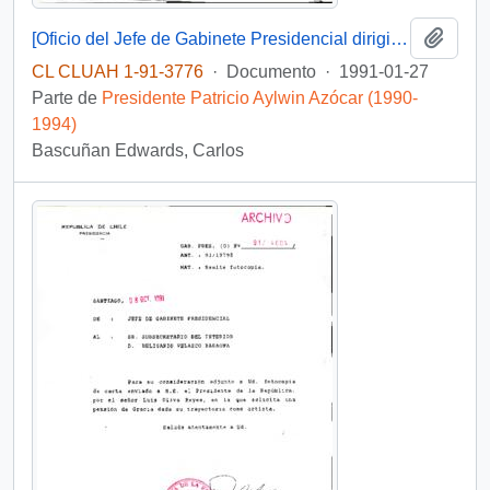
Añadi
[Oficio del Jefe de Gabinete Presidencial dirigido al Subsecretario del Interior]
CL CLUAH 1-91-3776
·
Documento
·
1991-01-27
Parte de
Presidente Patricio Aylwin Azócar (1990-
1994)
Bascuñan Edwards, Carlos