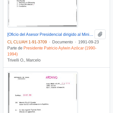
Añadi
[Oficio del Asesor Presidencial dirigido al Ministro de Educación]
CL CLUAH 1-91-3709
·
Documento
·
1991-09-23
Parte de
Presidente Patricio Aylwin Azócar (1990-
1994)
Trivelli O., Marcelo