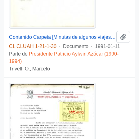
Añadi
Contenido Carpeta [Minutas de algunos viajes y actividades del Presidente Patricio Aylwin Azócar]
CL CLUAH 1-21-1-30
·
Documento
·
1991-01-11
Parte de
Presidente Patricio Aylwin Azócar (1990-
1994)
Trivelli O., Marcelo