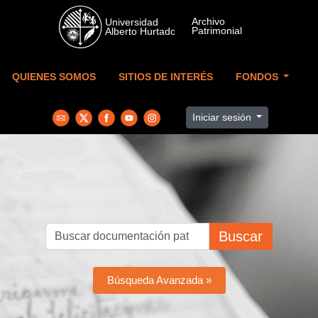
Skip to main content
QUIENES SOMOS
SITIOS DE INTERÉS
FONDOS
Iniciar sesión
Buscar
Búsqueda Avanzada »