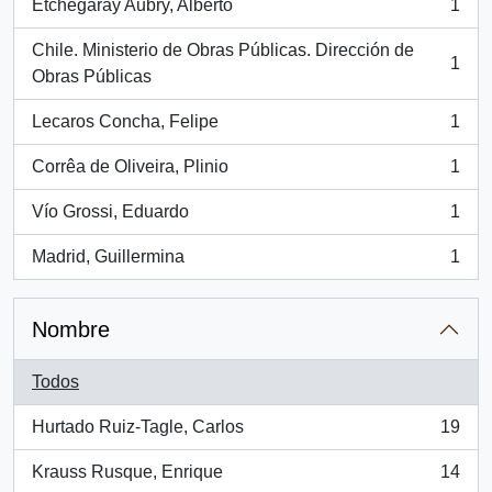
Etchegaray Aubry, Alberto
1
, 1 resultados
Chile. Ministerio de Obras Públicas. Dirección de
1
, 1 resultados
Obras Públicas
Lecaros Concha, Felipe
1
, 1 resultados
Corrêa de Oliveira, Plinio
1
, 1 resultados
Vío Grossi, Eduardo
1
, 1 resultados
Madrid, Guillermina
1
, 1 resultados
Nombre
Todos
Hurtado Ruiz-Tagle, Carlos
19
, 19 resultados
Krauss Rusque, Enrique
14
, 14 resultados