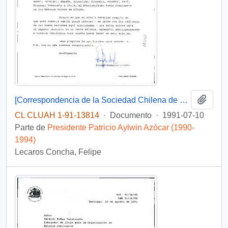
Añadi
[Correspondencia de la Sociedad Chilena de Tradición, Familia y Propiedad al Presidente Patricio Aylwin Azócar]
CL CLUAH 1-91-13814
·
Documento
·
1991-07-10
Parte de
Presidente Patricio Aylwin Azócar (1990-
1994)
Lecaros Concha, Felipe