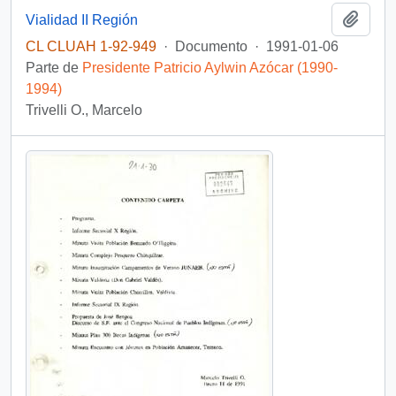
Añadi
Vialidad II Región
CL CLUAH 1-92-949
·
Documento
·
1991-01-06
Parte de
Presidente Patricio Aylwin Azócar (1990-
1994)
Trivelli O., Marcelo