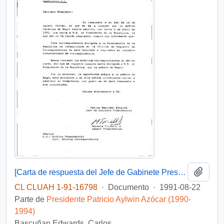
Añadi
[Carta de respuesta del Jefe de Gabinete Presidencial dirigida al Embajador de Chile ante la Organización de Estados Americanos]
CL CLUAH 1-91-16798
·
Documento
·
1991-08-22
Parte de
Presidente Patricio Aylwin Azócar (1990-
1994)
Bascuñan Edwards, Carlos