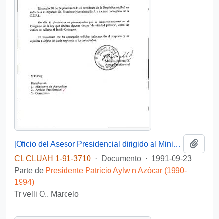
Añadi
[Oficio del Asesor Presidencial dirigido al Ministro de Agricultura]
CL CLUAH 1-91-3710
·
Documento
·
1991-09-23
Parte de
Presidente Patricio Aylwin Azócar (1990-
1994)
Trivelli O., Marcelo