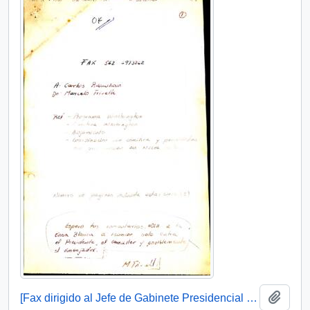
Añadi
[Fax dirigido al Jefe de Gabinete Presidencial sobre programa y comitiva Washington]