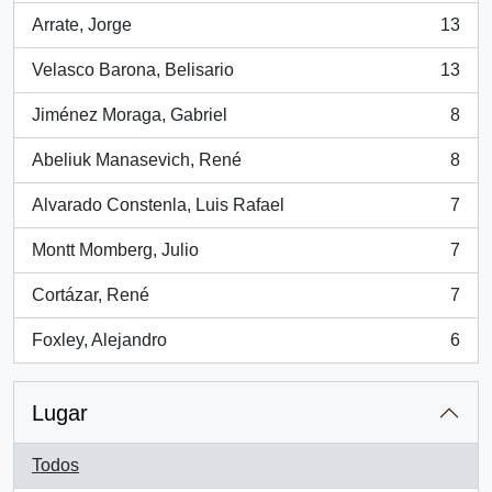
Arrate, Jorge
13
, 13 resultados
Velasco Barona, Belisario
13
, 13 resultados
Jiménez Moraga, Gabriel
8
, 8 resultados
Abeliuk Manasevich, René
8
, 8 resultados
Alvarado Constenla, Luis Rafael
7
, 7 resultados
Montt Momberg, Julio
7
, 7 resultados
Cortázar, René
7
, 7 resultados
Foxley, Alejandro
6
, 6 resultados
Lugar
Todos