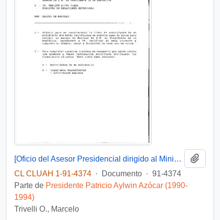
Añadi
[Oficio del Asesor Presidencial dirigido al Ministro de Relaciones Exteriores]
CL CLUAH 1-91-4374
·
Documento
·
91-4374
Parte de
Presidente Patricio Aylwin Azócar (1990-
1994)
Trivelli O., Marcelo