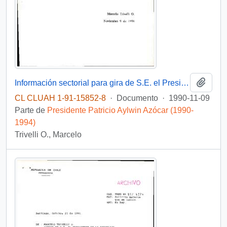
Añadi
Información sectorial para gira de S.E. el Presidente de la República a la región de Tarapacá
CL CLUAH 1-91-15852-8
·
Documento
·
1990-11-09
Parte de
Presidente Patricio Aylwin Azócar (1990-
1994)
Trivelli O., Marcelo