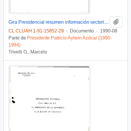
Añadi
Gira Presidencial resumen información sectorial VIII Región
CL CLUAH 1-91-15852-29
·
Documento
·
1990-08
Parte de
Presidente Patricio Aylwin Azócar (1990-
1994)
Trivelli O., Marcelo