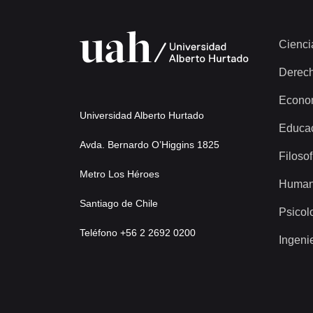
Cienci
Derec
Econo
Universidad Alberto Hurtado
Educa
Avda. Bernardo O’Higgins 1825
Filosof
Metro Los Héroes
Human
Santiago de Chile
Psicol
Teléfono +56 2 2692 0200
Ingeni