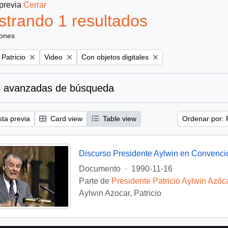
 previa
Cerrar
trando 1 resultados
iones
Remove filter:
Remove filter:
 Patricio
Video
Con objetos digitales
 avanzadas de búsqueda
sta previa
Card view
Table view
Ordenar por: 
Discurso Presidente Aylwin en Convenci
Documento
·
1990-11-16
Parte de
Presidente Patricio Aylwin Azóc
Aylwin Azocar, Patricio