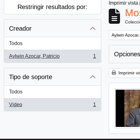
Imprimir vista
Restringir resultados por:
Mos
Colecc
Creador
Remove filter:
Aylwin Azocar,
Todos
Opciones
Aylwin Azocar, Patricio
1
, 1 resultados
Imprimir vi
Tipo de soporte
Todos
Video
1
, 1 resultados