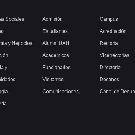
as Sociales
Admisión
Campus
ho
Estudiantes
Acreditación
mía y Negocios
Alumni UAH
Rectoría
ción
Académicos
Vicerrectorías
ía y
Funcionarios
Directorio
idades
Visitantes
Decanos
ogía
Comunicaciones
Canal de Denun
ería