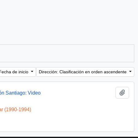
Fecha de inicio
Dirección: Clasificación en orden ascendente
Añadi
ón Santiago: Video
ar (1990-1994)