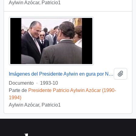
Aylwin Azócar, Patricio1
Añadi
Imágenes del Presidente Aylwin en gura por Nueva Zelanda: video
Documento
·
1993-10
Parte de
Presidente Patricio Aylwin Azócar (1990-
1994)
Aylwin Azócar, Patricio1