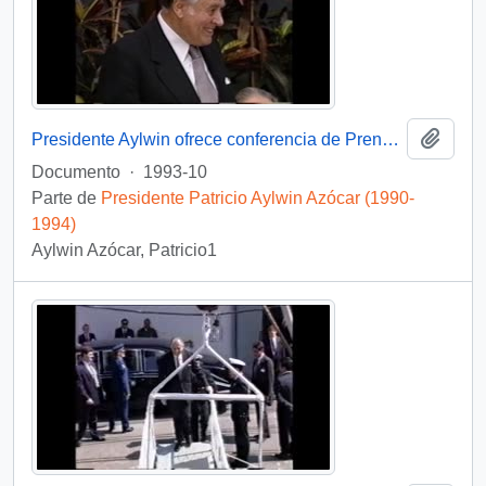
Añadi
Presidente Aylwin ofrece conferencia de Prensa en Nueva Zelanda: video
Documento
·
1993-10
Parte de
Presidente Patricio Aylwin Azócar (1990-
1994)
Aylwin Azócar, Patricio1