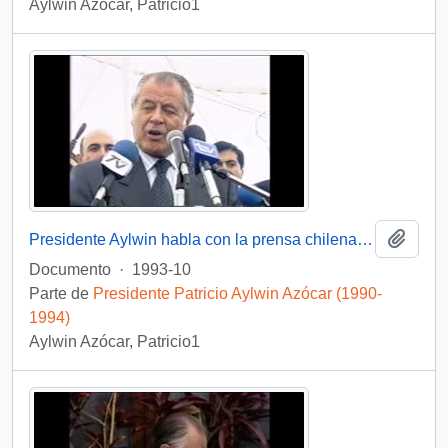
Aylwin Azócar, Patricio1
Añadi
Presidente Aylwin habla con la prensa chilena durante su gira por Nueva Zelanda: video
Documento
·
1993-10
Parte de
Presidente Patricio Aylwin Azócar (1990-
1994)
Aylwin Azócar, Patricio1