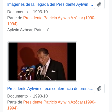
Añadi
Imágenes de la llegada del Presidente Aylwin al Buque Escuela Esmeralda en Auckland, Nueva Zelanda: video
Documento
·
1993-10
Parte de
Presidente Patricio Aylwin Azócar (1990-
1994)
Aylwin Azócar, Patricio1
Añadi
Presidente Aylwin ofrece conferencia de prensa en gira por Nueva Zelanda: video
Documento
·
1993-10
Parte de
Presidente Patricio Aylwin Azócar (1990-
1994)