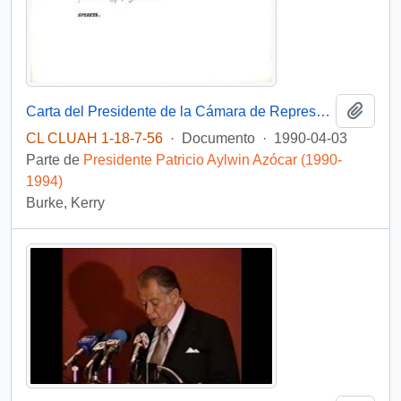
Añadi
Carta del Presidente de la Cámara de Representantes de Nueva Zelanda, Kerry Burke, a Patricio Aylwin Azócar, agradeciendo su invitación para asistir a la inauguración de la Cámara de Representantes de Chile, pero lamentando su inasistencia debido a compromisos parlamentarios
CL CLUAH 1-18-7-56
·
Documento
·
1990-04-03
Parte de
Presidente Patricio Aylwin Azócar (1990-
1994)
Burke, Kerry