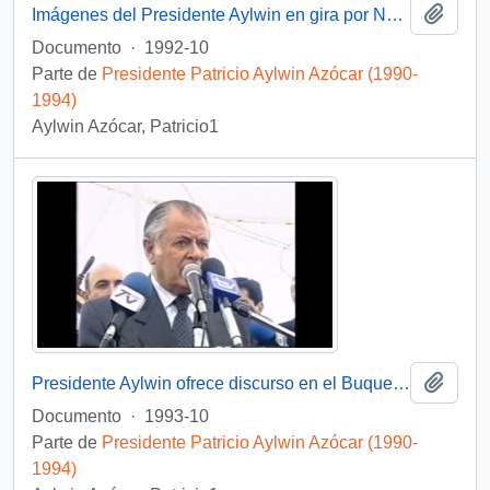
Añadi
Imágenes del Presidente Aylwin en gira por Nueva Zelanda: video
Documento
·
1992-10
Parte de
Presidente Patricio Aylwin Azócar (1990-
1994)
Aylwin Azócar, Patricio1
Añadi
Presidente Aylwin ofrece discurso en el Buque Escuela Esmeralda en gira por Nueva Zelanda: video
Documento
·
1993-10
Parte de
Presidente Patricio Aylwin Azócar (1990-
1994)