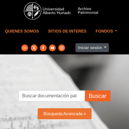
Skip to main content
QUIENES SOMOS
SITIOS DE INTERÉS
FONDOS
Iniciar sesión
Buscar
Búsqueda Avanzada »