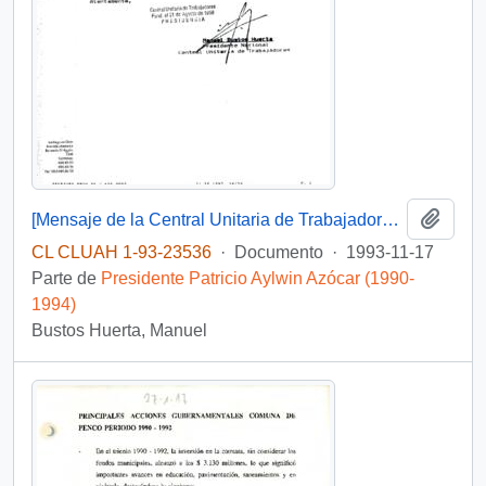
Añadi
[Mensaje de la Central Unitaria de Trabajadores dirigido al Jefe de Gabinete Presidencial, mediante el cual adjunta solicitud del Sindicato de Estibadores N° 1 de Penco-Lirquén]
CL CLUAH 1-93-23536
·
Documento
·
1993-11-17
Parte de
Presidente Patricio Aylwin Azócar (1990-
1994)
Bustos Huerta, Manuel