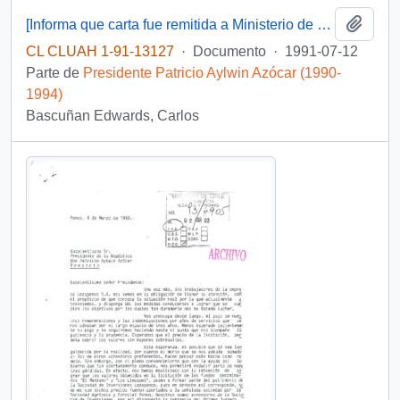
Añadi
[Informa que carta fue remitida a Ministerio de Educación Pública, mediante Of. GAB. PRES. (0) 91/2438]
CL CLUAH 1-91-13127
·
Documento
·
1991-07-12
Parte de
Presidente Patricio Aylwin Azócar (1990-
1994)
Bascuñan Edwards, Carlos