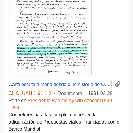
Añadi
Carta escrita a mano desde el Ministerio de Obras Públicas, del Gabinete del Ministro, dirigida al Presidente [de la República de Chile]
CL CLUAH 1-61-1-2
·
Documento
·
1991-02-28
Parte de
Presidente Patricio Aylwin Azócar (1990-
1994)
Con referencia a las complicaciones en la
adjudicación de Propuestas viales financiadas con el
Banco Mundial