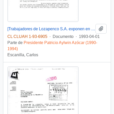
Añadi
[Trabajadores de Lozapenco S.A. exponen en relación pago de remuneraciones e indemnizaciones y solicitan gestión]
CL CLUAH 1-93-6905
·
Documento
·
1993-04-01
Parte de
Presidente Patricio Aylwin Azócar (1990-
1994)
Escanilla, Carlos