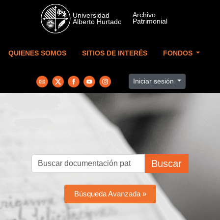
Skip to main content
QUIENES SOMOS
SITIOS DE INTERÉS
FONDOS
Iniciar sesión
Buscar
Búsqueda Avanzada »