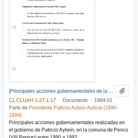
Añadi
[Principales acciones gubernamentales de la comuna de Penco]
CL CLUAH 1-27-1-17
·
Documento
·
1994-01
Parte de
Presidente Patricio Aylwin Azócar (1990-
1994)
Principales acciones gubernamentales realizadas en
el gobierno de Patricio Aylwin, en la comuna de Penco
(VIII Region) entre 1990 a 1992.