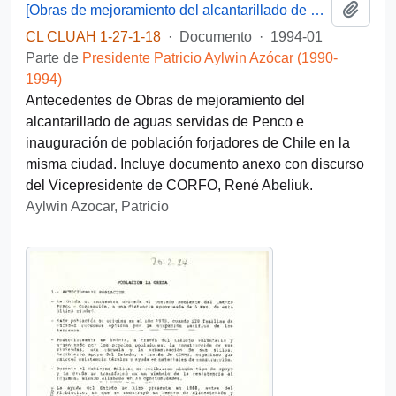
Añadi
[Obras de mejoramiento del alcantarillado de aguas servidas de Penco e inauguración de población forjadores de Chile-Penco]
CL CLUAH 1-27-1-18
·
Documento
·
1994-01
Parte de
Presidente Patricio Aylwin Azócar (1990-
1994)
Antecedentes de Obras de mejoramiento del
alcantarillado de aguas servidas de Penco e
inauguración de población forjadores de Chile en la
misma ciudad. Incluye documento anexo con discurso
del Vicepresidente de CORFO, René Abeliuk.
Aylwin Azocar, Patricio