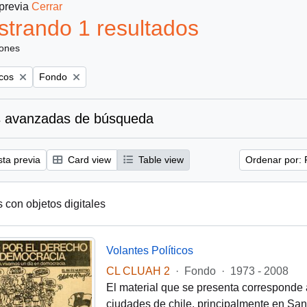
 previa
Cerrar
trando 1 resultados
iones
Remove filter:
icos
Fondo
 avanzadas de búsqueda
sta previa
Card view
Table view
Ordenar por: 
s con objetos digitales
Volantes Políticos
CL CLUAH 2
·
Fondo
·
1973 - 2008
El material que se presenta corresponde 
ciudades de chile, principalmente en Santi