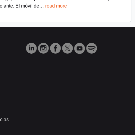
lante. El móvil de
…
read more
cias