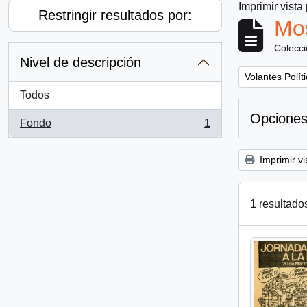
Imprimir vista
Restringir resultados por:
Mos
Colecc
Nivel de descripción
Remove filter:
Volantes Polít
Todos
Opciones
Fondo
1
, 1 resultados
Imprimir vi
1 resultado