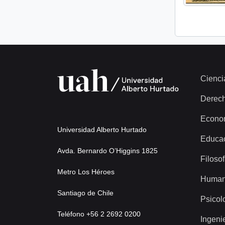
Cienci
Derec
Econo
Universidad Alberto Hurtado
Educa
Avda. Bernardo O’Higgins 1825
Filosof
Metro Los Héroes
Human
Santiago de Chile
Psicol
Teléfono +56 2 2692 0200
Ingeni