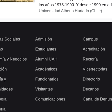
los años 1973-1990. Y desde 1990 en ade
Universidad Alberto Hurtado (Chile)
as Sociales
Admisión
Campus
ho
Estudiantes
Acreditación
mía y Negocios
Alumni UAH
Rectoría
ción
Académicos
Vicerrectorías
ía y
Funcionarios
Directorio
idades
Visitantes
Decanos
ogía
Comunicaciones
Canal de Denun
ería