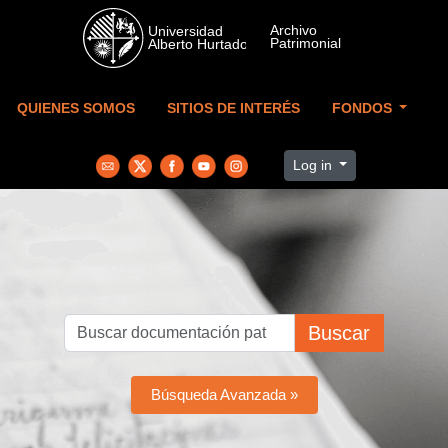
Skip to main content
QUIENES SOMOS
SITIOS DE INTERÉS
FONDOS
Log in
Buscar
Búsqueda Avanzada »