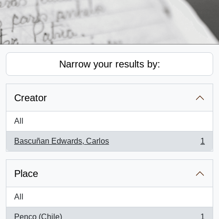
Narrow your results by:
Creator
All
Bascuñan Edwards, Carlos
1
, 1 results
Place
All
Penco (Chile)
1