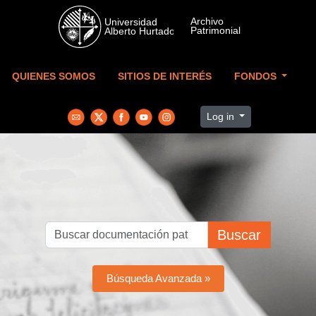
Skip to main content
QUIENES SOMOS
SITIOS DE INTERÉS
FONDOS
Log in
Buscar
Búsqueda Avanzada »