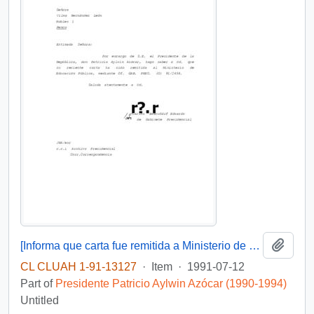
Add t
[Informa que carta fue remitida a Ministerio de Educación Pública, mediante Of. GAB. PRES. (0) 91/2438]
CL CLUAH 1-91-13127
·
Item
·
1991-07-12
Part of
Presidente Patricio Aylwin Azócar (1990-1994)
Untitled