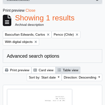
, 1 results
Print preview
Close
Showing 1 results
Archival description
Remove filter:
Remove filter:
Bascuñan Edwards, Carlos
Penco (Chile)
Remove filter:
With digital objects
Advanced search options
Print preview
Card view
Table view
Sort by: Start date
Direction: Descending