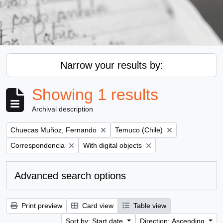
Narrow your results by:
Showing 1 results
Archival description
Remove filter:
Remove filter:
Chuecas Muñoz, Fernando
Temuco (Chile)
Remove filter:
Remove filter:
Correspondencia
With digital objects
Advanced search options
Print preview
Card view
Table view
Sort by: Start date
Direction: Ascending