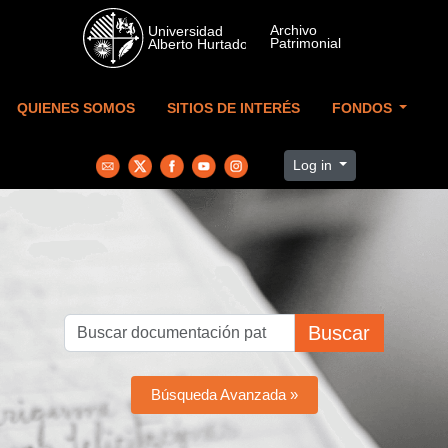
Skip to main content
QUIENES SOMOS
SITIOS DE INTERÉS
FONDOS
Log in
Buscar
Búsqueda Avanzada »