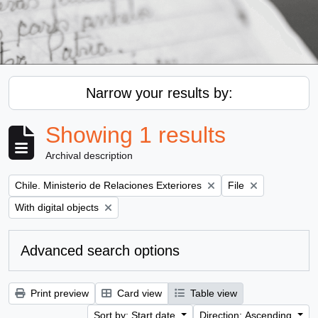
Narrow your results by:
Showing 1 results
Archival description
Remove filter:
Remove filter:
Chile. Ministerio de Relaciones Exteriores
File
Remove filter:
With digital objects
Advanced search options
Print preview
Card view
Table view
Sort by: Start date
Direction: Ascending