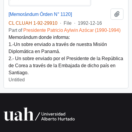
Add t
[Memorándum Órden N° 1120]
CL CLUAH 1-92-29910
·
File
·
1992-12-16
Part of
Presidente Patricio Aylwin Azócar (1990-1994)
Memorándum donde informa:
1.-Un sobre enviado a través de nuestra Misión
Diplomática en Panamá.
2.- Un sobre enviado por el Presidente de la República
de Corea a través de la Embajada de dicho país en
Santiago.
Untitled