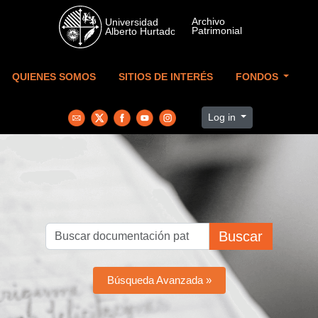
Skip to main content
QUIENES SOMOS
SITIOS DE INTERÉS
FONDOS
Log in
Buscar
Búsqueda Avanzada »