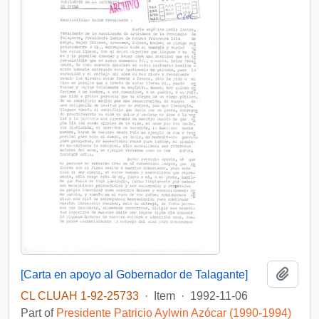
Add t
[Carta en apoyo al Gobernador de Talagante]
CL CLUAH 1-92-25733
·
Item
·
1992-11-06
Part of
Presidente Patricio Aylwin Azócar (1990-1994)