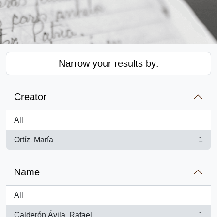
Narrow your results by:
Creator
All
Ortíz, María
1
, 1 results
Name
All
Calderón Ávila, Rafael
1