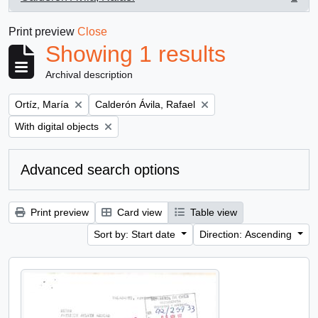
, 1 results
Print preview
Close
Showing 1 results
Archival description
Remove filter:
Remove filter:
Ortíz, María
Calderón Ávila, Rafael
Remove filter:
With digital objects
Advanced search options
Print preview
Card view
Table view
Sort by: Start date
Direction: Ascending