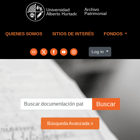
Skip to main content
QUIENES SOMOS
SITIOS DE INTERÉS
FONDOS
Log in
Buscar
Búsqueda Avanzada »