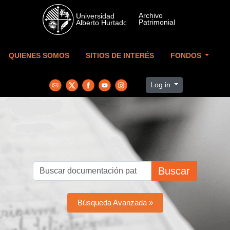
Skip to main content
QUIENES SOMOS
SITIOS DE INTERÉS
FONDOS
Log in
Buscar
Búsqueda Avanzada »