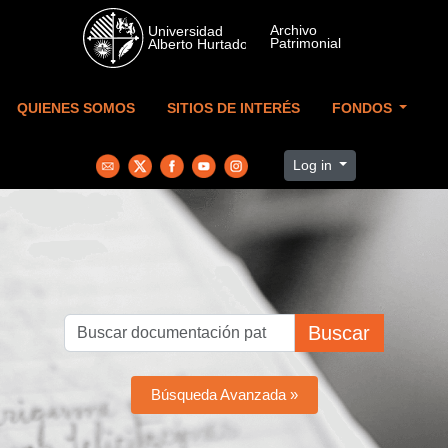
Skip to main content
QUIENES SOMOS
SITIOS DE INTERÉS
FONDOS
Log in
Buscar
Búsqueda Avanzada »