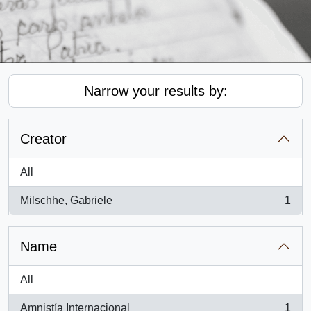
Narrow your results by:
Creator
All
Milschhe, Gabriele
1
, 1 results
Name
All
Amnistía Internacional
1