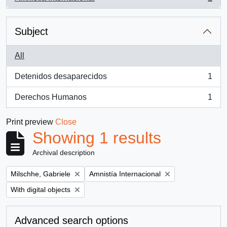
, 1 results
Subject
All
Detenidos desaparecidos
1
, 1 results
Derechos Humanos
1
, 1 results
Print preview
Close
Showing 1 results
Archival description
Remove filter:
Remove filter:
Milschhe, Gabriele
Amnistía Internacional
Remove filter:
With digital objects
Advanced search options