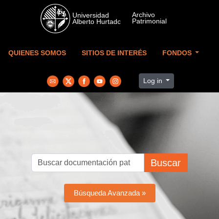
Skip to main content
QUIENES SOMOS
SITIOS DE INTERÉS
FONDOS
Log in
Buscar
Búsqueda Avanzada »