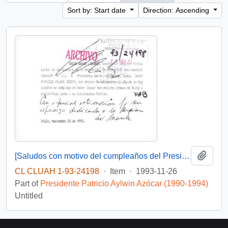
Sort by: Start date
Direction: Ascending
Add t
[Saludos con motivo del cumpleaños del Presidente]
CL CLUAH 1-93-24198
·
Item
·
1993-11-26
Part of
Presidente Patricio Aylwin Azócar (1990-1994)
Untitled