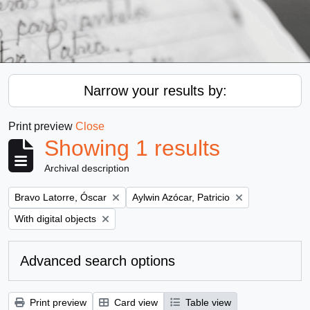
Narrow your results by:
Print preview
Close
Showing 1 results
Archival description
Remove filter:
Remove filter:
Bravo Latorre, Óscar
Aylwin Azócar, Patricio
Remove filter:
With digital objects
Advanced search options
Print preview
Card view
Table view