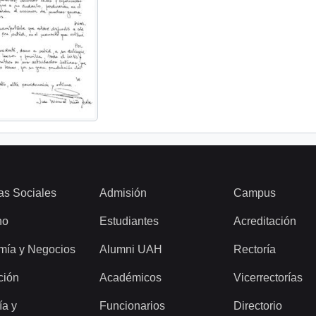
as Sociales
Admisión
Campus
ho
Estudiantes
Acreditación
mía y Negocios
Alumni UAH
Rectoría
ción
Académicos
Vicerrectorías
ía y
Funcionarios
Directorio