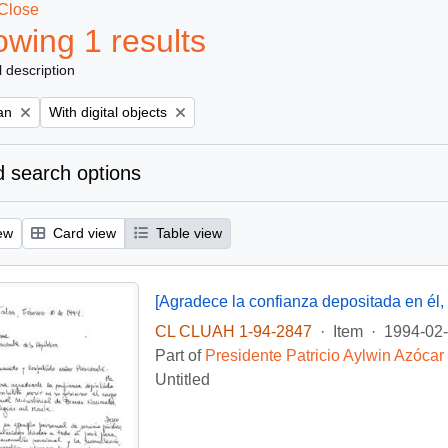
Close
wing 1 results
l description
Remove filter:
an
With digital objects
 search options
ew
Card view
Table view
[Agradece la confianza depositada en él, q
CL CLUAH 1-94-2847
·
Item
·
1994-02
Part of
Presidente Patricio Aylwin Azócar
Untitled