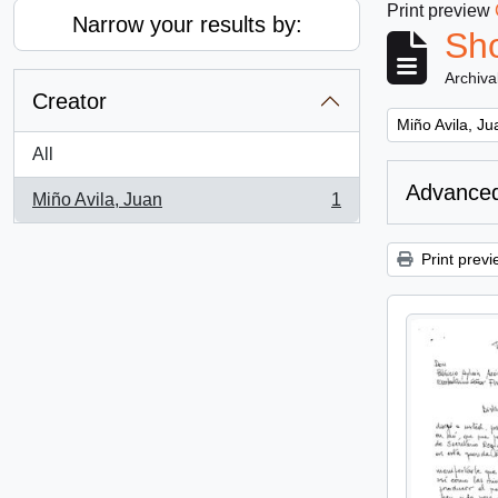
Print preview
Narrow your results by:
Sho
Archiva
Creator
Remove filter:
Miño Avila, Ju
All
Advanced
Miño Avila, Juan
1
, 1 results
Print previ