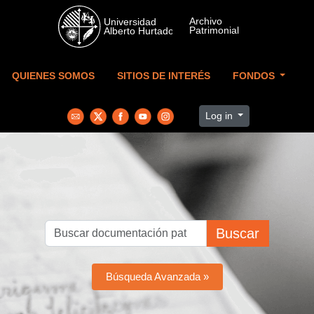
Skip to main content
QUIENES SOMOS
SITIOS DE INTERÉS
FONDOS
Log in
Buscar
Búsqueda Avanzada »