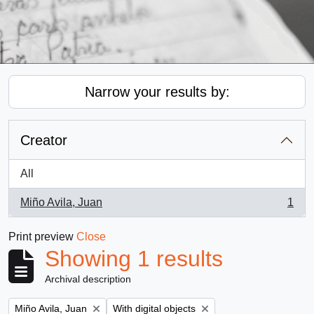
Narrow your results by:
Creator
All
Miño Avila, Juan
1
, 1 results
Print preview
Close
Showing 1 results
Archival description
Remove filter:
Remove filter:
Miño Avila, Juan
With digital objects