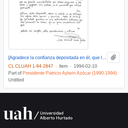
Add t
[Agradece la confianza depositada en él, que le posibilito servir en su gobierno]
CL CLUAH 1-94-2847
·
Item
·
1994-02-10
Part of
Presidente Patricio Aylwin Azócar (1990-1994)
Untitled