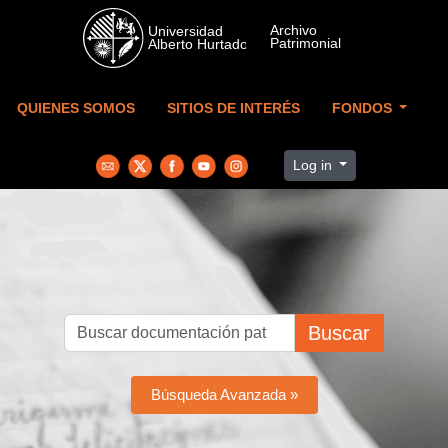
Skip to main content
QUIENES SOMOS
SITIOS DE INTERÉS
FONDOS
Log in
Buscar
Búsqueda Avanzada »