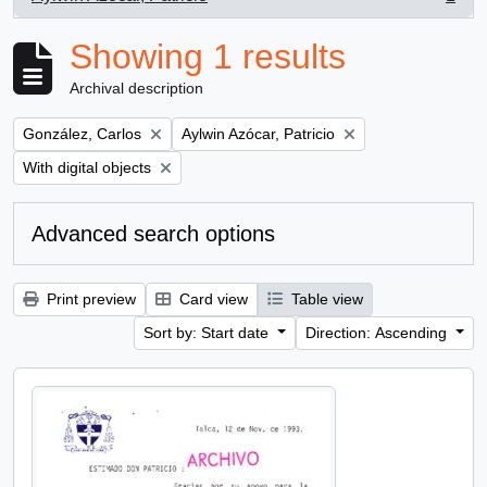
, 1 results
Showing 1 results
Archival description
Remove filter:
Remove filter:
González, Carlos
Aylwin Azócar, Patricio
Remove filter:
With digital objects
Advanced search options
Print preview
Card view
Table view
Sort by: Start date
Direction: Ascending