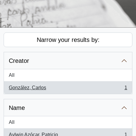
Narrow your results by:
Creator
All
González, Carlos
1
, 1 results
Name
All
Aylwin Azócar, Patricio
1