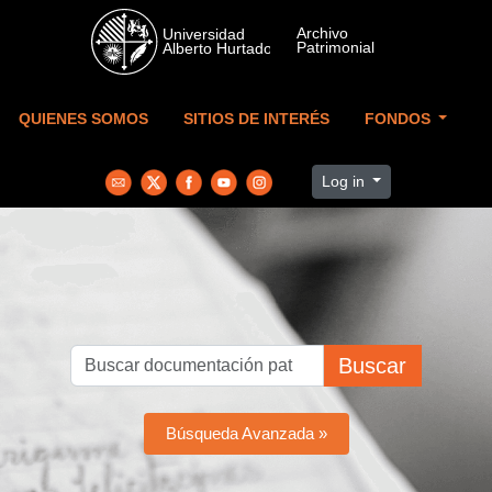
Skip to main content
QUIENES SOMOS
SITIOS DE INTERÉS
FONDOS
Log in
Buscar
Búsqueda Avanzada »