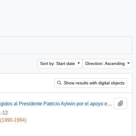
Sort by: Start date
Direction: Ascending
Show results with digital objects
Add t
[Agradecimientos del Obispo de Talca dirigidos al Presidente Patricio Aylwin por el apoyo en la reconstrucción de la Iglesia Matriz de Curicó]
1-12
 (1990-1994)