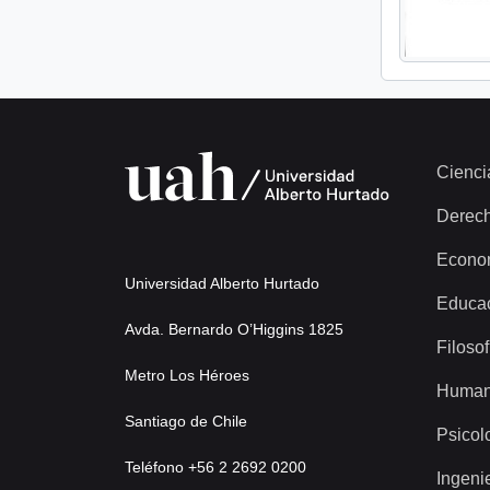
Cienci
Derec
Econo
Universidad Alberto Hurtado
Educa
Avda. Bernardo O’Higgins 1825
Filosof
Metro Los Héroes
Human
Santiago de Chile
Psicol
Teléfono +56 2 2692 0200
Ingeni