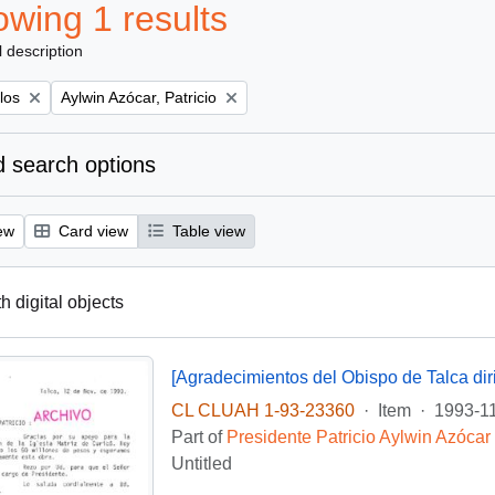
wing 1 results
l description
Remove filter:
los
Aylwin Azócar, Patricio
 search options
ew
Card view
Table view
th digital objects
CL CLUAH 1-93-23360
·
Item
·
1993-1
Part of
Presidente Patricio Aylwin Azócar
Untitled