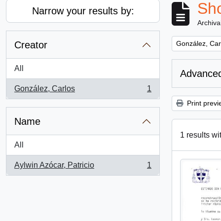
Sho
Narrow your results by:
Archiva
Remove filter:
Creator
González, Car
All
Advanced
González, Carlos
1
, 1 results
Print previ
Name
1 results wi
All
Aylwin Azócar, Patricio
1
, 1 results