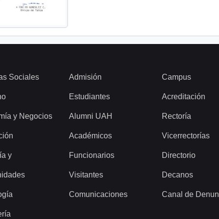
as Sociales
Admisión
Campus
ho
Estudiantes
Acreditación
mía y Negocios
Alumni UAH
Rectoría
ción
Académicos
Vicerrectorías
ía y
Funcionarios
Directorio
idades
Visitantes
Decanos
ogía
Comunicaciones
Canal de Denun
ería