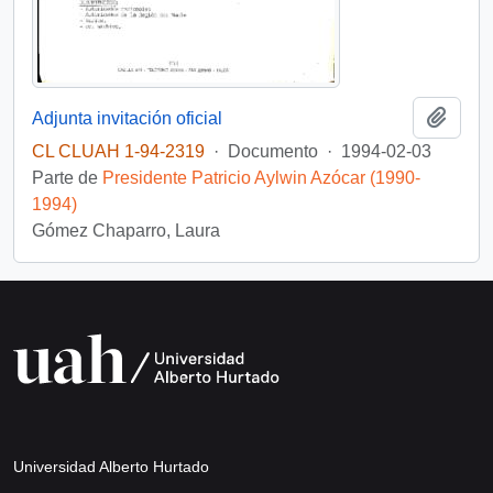
Añadi
Adjunta invitación oficial
CL CLUAH 1-94-2319
·
Documento
·
1994-02-03
Parte de
Presidente Patricio Aylwin Azócar (1990-
1994)
Gómez Chaparro, Laura
Universidad Alberto Hurtado