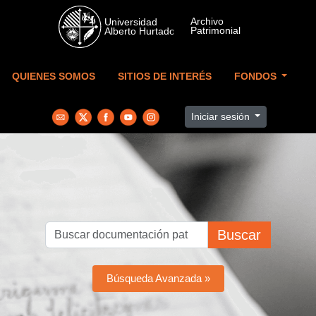
Skip to main content
QUIENES SOMOS
SITIOS DE INTERÉS
FONDOS
Iniciar sesión
Buscar
Búsqueda Avanzada »