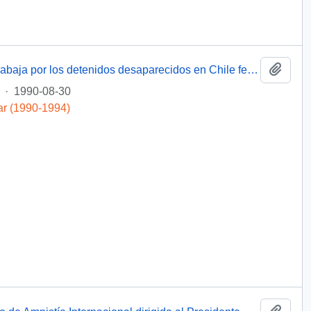
Añadi
[Miembro de Amnistía Internacional que trabaja por los detenidos desaparecidos en Chile felicita por la creacón de la Comisiónde de Verdad y Reconciliación]
·
1990-08-30
ar (1990-1994)
Añadi