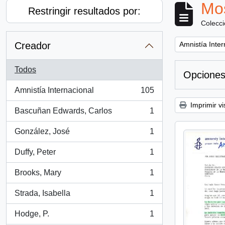
Mos
Restringir resultados por:
Colecc
Remove filter:
Creador
Amnistía Inter
Todos
Opciones
Amnistía Internacional
105
, 105 resultados
Imprimir vi
Bascuñan Edwards, Carlos
1
, 1 resultados
González, José
1
, 1 resultados
Duffy, Peter
1
, 1 resultados
Brooks, Mary
1
, 1 resultados
Strada, Isabella
1
, 1 resultados
Hodge, P.
1
, 1 resultados