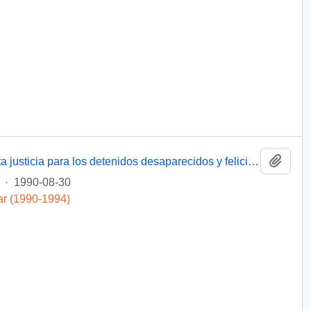
Añadi
[Miembro de Amnistía Internacional solicita justicia para los detenidos desaparecidos y felicita por la creación de la Comisión de Verdad y Reconciliación]
·
1990-08-30
ar (1990-1994)