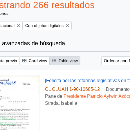
trando 266 resultados
iones
Remove filter:
nacional
Con objetos digitales
 avanzadas de búsqueda
sta previa
Card view
Table view
Ordenar por: 
CL CLUAH 1-90-10685-12
·
Documento
Parte de
Presidente Patricio Aylwin Azóc
Strada, Isabella