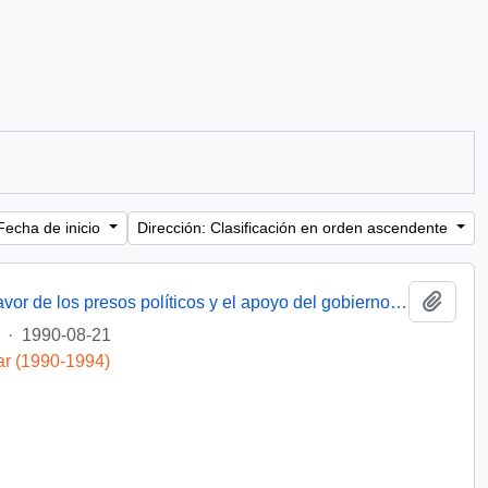
Fecha de inicio
Dirección: Clasificación en orden ascendente
Añadi
[Felicita por las reformas legislativas en favor de los presos políticos y el apoyo del gobierno para abolir la pena de muerte]
·
1990-08-21
ar (1990-1994)