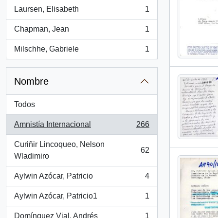
Laursen, Elisabeth
1
, 1 resultados
Chapman, Jean
1
, 1 resultados
Milschhe, Gabriele
1
, 1 resultados
Nombre
Todos
Amnistía Internacional
266
, 266 resultados
Curiñir Lincoqueo, Nelson
62
, 62 resultados
Wladimiro
Aylwin Azócar, Patricio
4
, 4 resultados
Aylwin Azócar, Patricio1
1
, 1 resultados
Domínguez Vial, Andrés
1