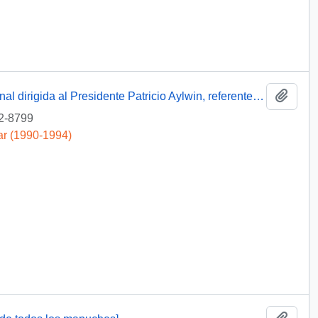
Añadi
[Carta de miembro de Amnistía Internacional dirigida al Presidente Patricio Aylwin, referente a detenidos desaparecidos]
2-8799
ar (1990-1994)