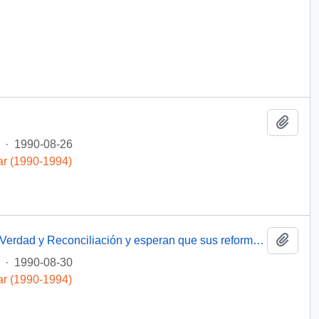
Añadi
·
1990-08-26
ar (1990-1994)
Añadi
[Agradece la creación de la Comisión de Verdad y Reconciliación y esperan que sus reformas sean claves en la justicia para los detenidos desaparecidos]
·
1990-08-30
ar (1990-1994)