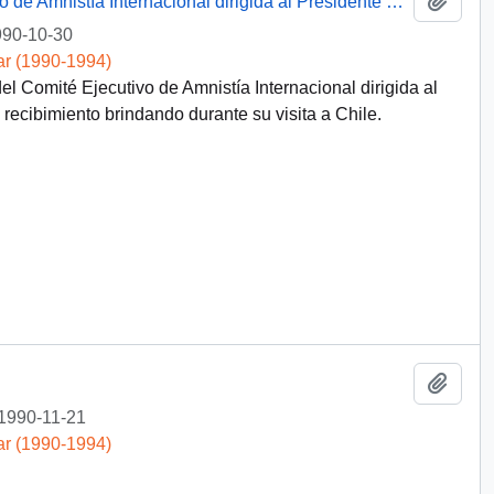
[Carta del Presidente del Comité Ejecutivo de Amnistía Internacional dirigida al Presidente Patricio Aylwin]
90-10-30
ar (1990-1994)
l Comité Ejecutivo de Amnistía Internacional dirigida al
 recibimiento brindando durante su visita a Chile.
Añadi
1990-11-21
ar (1990-1994)