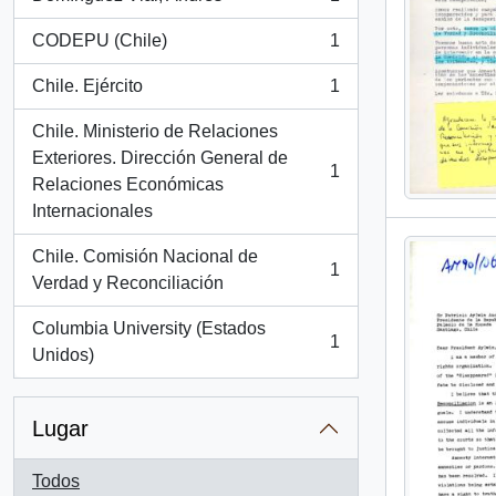
, 1 resultados
CODEPU (Chile)
1
, 1 resultados
Chile. Ejército
1
, 1 resultados
Chile. Ministerio de Relaciones
Exteriores. Dirección General de
1
, 1 resultados
Relaciones Económicas
Internacionales
Chile. Comisión Nacional de
1
, 1 resultados
Verdad y Reconciliación
Columbia University (Estados
1
, 1 resultados
Unidos)
Lugar
Todos