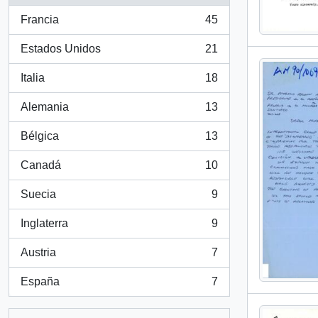
Francia
45
, 45 resultados
Estados Unidos
21
, 21 resultados
Italia
18
, 18 resultados
Alemania
13
, 13 resultados
Bélgica
13
, 13 resultados
Canadá
10
, 10 resultados
Suecia
9
, 9 resultados
Inglaterra
9
, 9 resultados
Austria
7
, 7 resultados
España
7
, 7 resultados