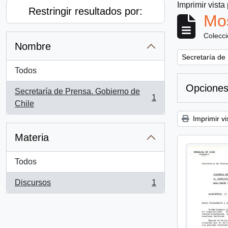
Imprimir vista
Restringir resultados por:
Mos
Colecc
Nombre
Remove filter:
Secretaría de
Todos
Opciones
Secretaría de Prensa. Gobierno de
1
, 1 resultados
Chile
Imprimir vi
Materia
Todos
Discursos
1
, 1 resultados