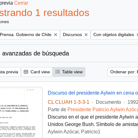
 previa
Cerrar
trando 1 resultados
iones
Remove filter:
Remove filter:
 Prensa. Gobierno de Chile
Discursos
Con objetos digitales
 avanzadas de búsqueda
sta previa
Card view
Table view
Ordenar por: 
CL CLUAH 1-3-3-1
·
Documento
·
1992
Parte de
Presidente Patricio Aylwin Azóc
Discurso en el que el presidente Aylwin 
Unidos George Bush. Símbolo de amistad
Aylwin Azócar, Patricio1