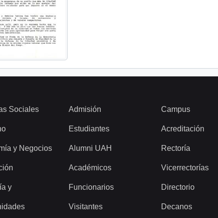
as Sociales
Admisión
Campus
ho
Estudiantes
Acreditación
mía y Negocios
Alumni UAH
Rectoría
ción
Académicos
Vicerrectorías
ía y
Funcionarios
Directorio
idades
Visitantes
Decanos