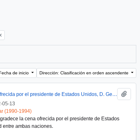
Fecha de inicio
Dirección: Clasificación en orden ascendente
Añadi
Discurso del presidente Aylwin en cena ofrecida por el presidente de Estados Unidos, D. George Bush
-05-13
ar (1990-1994)
agradece la cena ofrecida por el presidente de Estados
 entre ambas naciones.