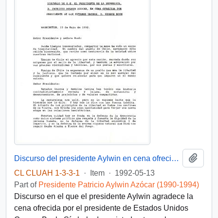
Add t
Discurso del presidente Aylwin en cena ofrecida por el presidente de Estados Unidos, D. George Bush
CL CLUAH 1-3-3-1
·
Item
·
1992-05-13
Part of
Presidente Patricio Aylwin Azócar (1990-1994)
Discurso en el que el presidente Aylwin agradece la
cena ofrecida por el presidente de Estados Unidos