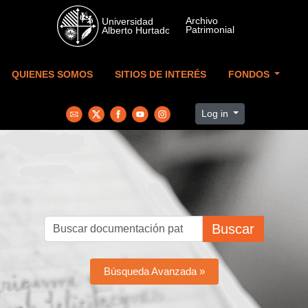
Skip to main content
QUIENES SOMOS
SITIOS DE INTERÉS
FONDOS
Log in
Buscar
Búsqueda Avanzada »