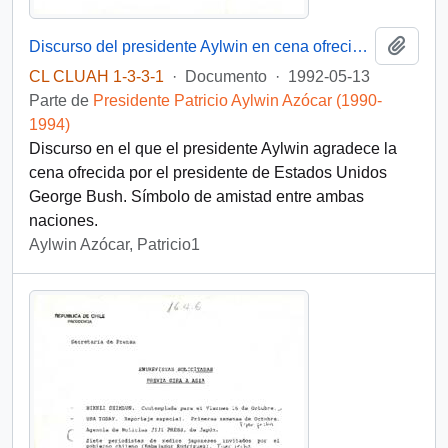
Añadi
Discurso del presidente Aylwin en cena ofrecida por el presidente de Estados Unidos, D. George Bush
CL CLUAH 1-3-3-1
·
Documento
·
1992-05-13
Parte de
Presidente Patricio Aylwin Azócar (1990-
1994)
Discurso en el que el presidente Aylwin agradece la
cena ofrecida por el presidente de Estados Unidos
George Bush. Símbolo de amistad entre ambas
naciones.
Aylwin Azócar, Patricio1