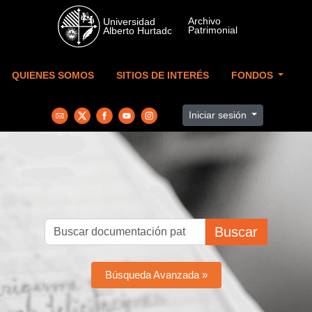
Skip to main content
QUIENES SOMOS
SITIOS DE INTERÉS
FONDOS
Iniciar sesión
Buscar
Búsqueda Avanzada »