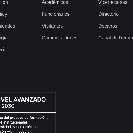
ción
Académicos
Vicerrectorías
ía y
Funcionarios
Directorio
idades
Visitantes
Decanos
ogía
Comunicaciones
Canal de Denun
ería