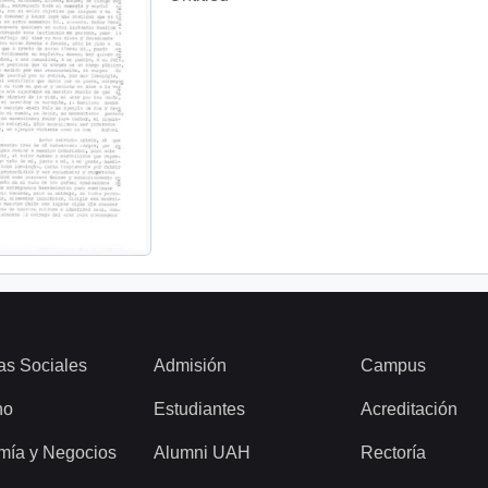
as Sociales
Admisión
Campus
ho
Estudiantes
Acreditación
mía y Negocios
Alumni UAH
Rectoría