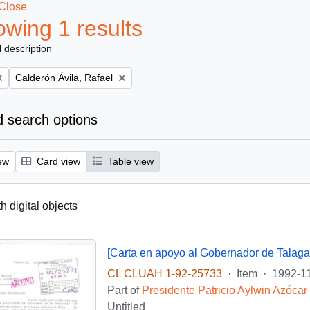
Close
wing 1 results
l description
Remove filter:
Calderón Ávila, Rafael
 search options
ew
Card view
Table view
th digital objects
[Carta en apoyo al Gobernador de Talaga
CL CLUAH 1-92-25733
·
Item
·
1992-1
Part of
Presidente Patricio Aylwin Azócar
Untitled