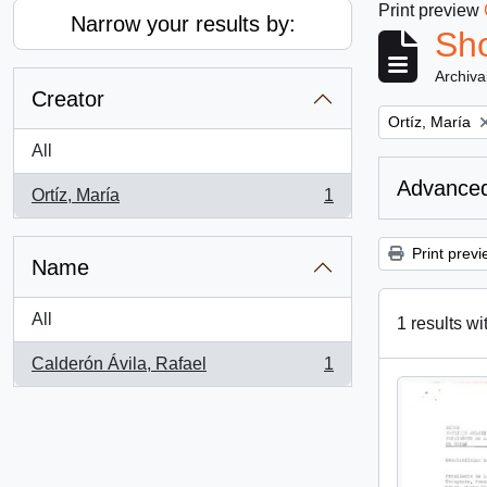
Print preview
Narrow your results by:
Sho
Archiva
Creator
Remove filter:
Ortíz, María
All
Advanced
Ortíz, María
1
, 1 results
Print previ
Name
All
1 results wi
Calderón Ávila, Rafael
1
, 1 results